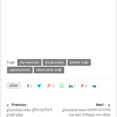
Tags:
city majestrate
dm ghaziabad
gambhir singh
oppositionnews
rakesh kumar singh
share
0
0
0
0
Previous :
Next :
ghaziabad news पुलिस मुठभेड़ में
ghaziabad news प्रकाश पर्व मनाया
इनामी दबोचा
गया-शहर में निकला नगर कीर्तन