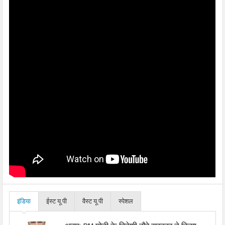
इंडिया
ईस्ट यू.पी
वैस्ट यू.पी
स्पेशल