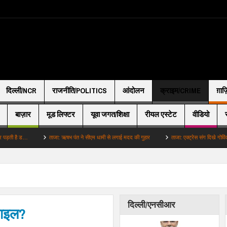
दिल्ली/NCR
राजनीति/POLITICS
आंदोलन
क्राइम/CRIME
ग़ाज
बाज़ार
मूड लिफ्टर
यूवा जगत/शिक्षा
रीयल एस्टेट
वीडियो
…
ताजा: ऋषभ पंत ने सीएम धामी से लगाई मदद की गुहार
ताजा: एक्ट्रेस संग दिखे गोविंदा होने लगे अफे
दिल्ली/एनसीआर
फाइल?