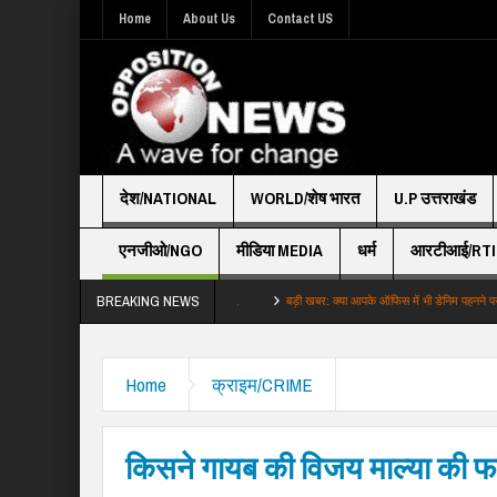
Home
About Us
Contact US
देश/NATIONAL
WORLD/शेष भारत
U.P उत्तराखंड
एनजीओ/NGO
मीडिया MEDIA
धर्म
आरटीआई/RTI
BREAKING NEWS
र्ज जरूरी या मजबूरी अमेरिका तो नहीं कर …
बड़ी खबर: क्या आपके ऑफिस में भी डेनिम पहनने पर पड़ती है ड
Home
क्राइम/CRIME
किसने गायब की विजय माल्या की 