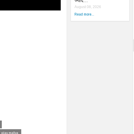
ज्याद…
August 08, 2026
Read more...
vijay mallya