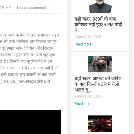
म/CRIME
Leave a comment
बड़ी खबर: 039मैं तो बाबा
बागेश्वर नहीं हूं039 PM मोदी
ने …
़ रुपये के बैंक घोटाले के मास्टर माइंड
August 08, 2026
त की जांच एजेंसियों और सिस्टम को मुंह
Read more...
 दूर हमारी जांच ऐजेंसियां और सिस्टम
दरअसल सुप्रीमकोर्ट में उससे जुड़े एक
 है। जिसके बाद सुप्रीमकोर्ट ने इस
लेकिन सवाल कई हैं। सवाल भी वही हैं जो
ें इसी तरह के कुछ सवालों पर बात करते
बड़ी खबर: आफत की बारिश
jay_mallya_news#azadkhalid
के बाद दिल्लीNCR में येलो
अलर्ट गु…
August 08, 2026
Read more...