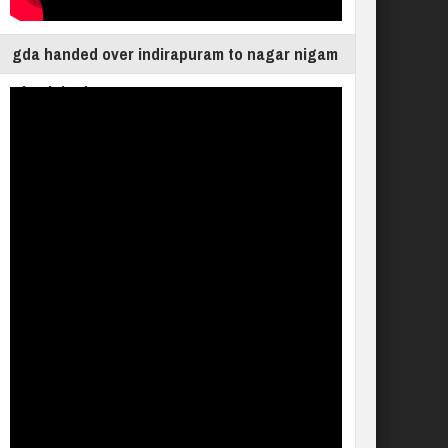
gda handed over indirapuram to nagar nigam
ghaziabad