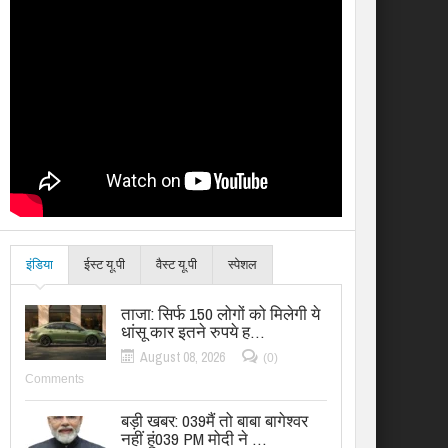
इंडिया
ईस्ट यू.पी
वैस्ट यू.पी
स्पेशल
ताजा: सिर्फ 150 लोगों को मिलेगी ये
धांसू कार इतने रुपये ह…
August 08, 2026
(0)
Comments
बड़ी खबर: 039मैं तो बाबा बागेश्वर
नहीं हूं039 PM मोदी ने …