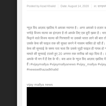
Posted by
Azad Khalid
Date:
August 14, 2020
in:
क्राइ
न्यूज़ विद आज़ाद ख़ालिद मे आपका स्वागत है। अगर आपको 9 हज़ार करोड
भगोड़े विजय माल्या का इंतज़ार है तो आपके लिए एक बुरी ख़बर है। भार
चिढ़ाने वाले विजय माल्या की गिरफ्तारी या उसको भारत लाने की बात तो
उसके केस की फाइल तक की सुरक्षा करने में नाकाम साबित हो रही हैं। 
केस की सुनवाई के समय पता चला कि उससे जुड़ी फाइल ही गायब हो गई
मामले की सुनवाई टालते हुए 20 अगस्त तक तारीख को बढ़ा दिया है। 
आपके भी मन में हैं देश के भी। बस आज के न्यूज विद आज़ाद ख़ालिद म
हैं।#vijaymallya #vijaymallyanews #vijay_mallya #vi
#newswithazadkhalid
vijay mallya news