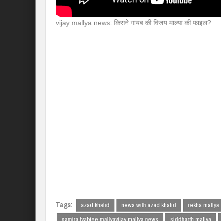
vijay mallya news: किसने गायब की विजय माल्या की फाइल?
Tags:
azad khalid
news with azad khalid
rekha mallya
samira tyabjee mallyavijay mallya news
siddharth mallya