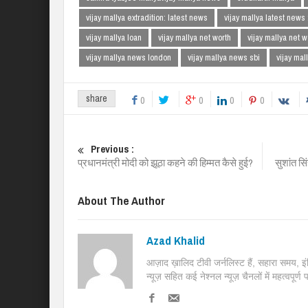
vijay mallya extradition: latest news
vijay mallya latest news
vijay mallya loan
vijay mallya net worth
vijay mallya net 
vijay mallya news london
vijay mallya news sbi
vijay mal
share
0
0
0
0
Previous :
प्रधानमंत्री मोदी को झूठा कहने की हिम्मत कैसे हुई?
सुशांत स
About The Author
Azad Khalid
आज़ाद ख़ालिद टीवी जर्नलिस्ट हैं, सहारा समय, 
न्यूज़ सहित कई नेश्नल न्यूज़ चैनलों में महत्वपूर्ण