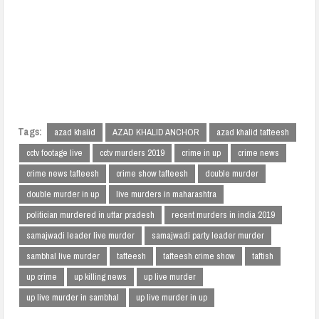
Tags:
azad khalid
AZAD KHALID ANCHOR
azad khalid tafteesh
cctv footage live
cctv murders 2019
crime in up
crime news
crime news tafteesh
crime show tafteesh
double murder
double murder in up
live murders in maharashtra
politician murdered in uttar pradesh
recent murders in india 2019
samajwadi leader live murder
samajwadi party leader murder
sambhal live murder
tafteesh
tafteesh crime show
taftish
up crime
up killing news
up live murder
up live murder in sambhal
up live murder in up