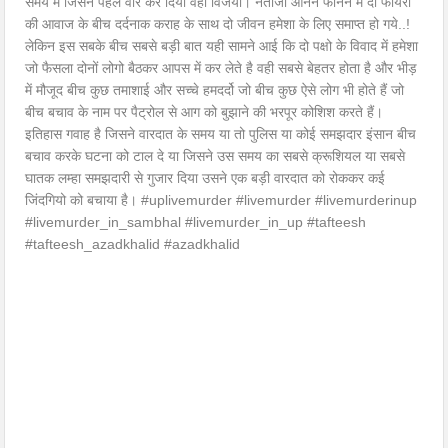
समय में जिसने पहले वार कर दिया वही विजयी। नतीजा आनन फानन में दो फायरों
की आवाज के बीच दर्दनाक कराह के साथ दो जीवन हमेशा के लिए समाप्त हो गये..!
लेकिन इस सबके बीच सबसे बड़ी बात यही सामने आई कि दो पक्षो के विवाद में हमेशा
जो फैसला दोनों लोगो बैठकर आपस में कर लेते है वही सबसे बेहतर होता है और भीड़
में मौजूद बीच कुछ तमाशाई और सच्चे हमदर्दो जो बीच कुछ ऐसे लोग भी होते हैं जो
बीच बचाव के नाम पर पैट्रोल से आग को बुझाने की भरपूर कोशिश करते हैं।
इतिहास गवाह है जिसने वारदात के समय या तो पुलिस या कोई समझदार इंसान बीच
बचाव करके घटना को टाल दे या जिसने उस समय का सबसे क्रूशियल या सबसे
घातक लम्हा समझदारी से गुजार दिया उसने एक बड़ी वारदात को रोककर कई
जिंदगियो को बचाया है। #uplivemurder #livemurder #livemurderinup
#livemurder_in_sambhal #livemurder_in_up #tafteesh
#tafteesh_azadkhalid #azadkhalid