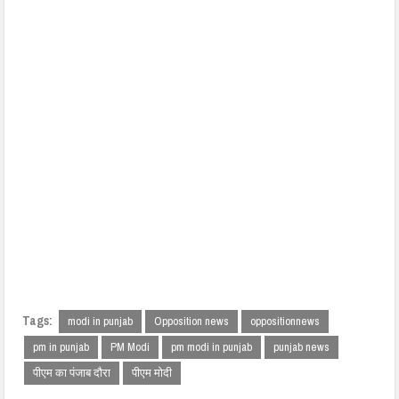
Tags:
modi in punjab
Opposition news
oppositionnews
pm in punjab
PM Modi
pm modi in punjab
punjab news
पीएम का पंजाब दौरा
पीएम मोदी