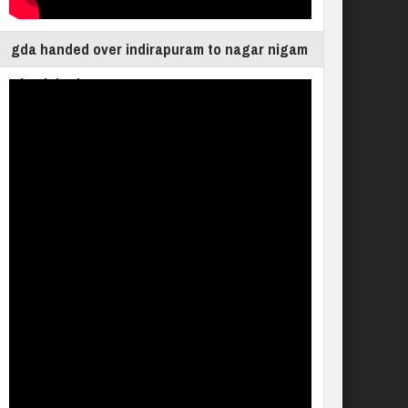
gda handed over indirapuram to nagar nigam
ghaziabad