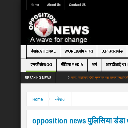
Home
About Us
Contact US
देश/NATIONAL
WORLD/शेष भारत
U.P उत्तराखंड
एनजीओ/NGO
मीडिया MEDIA
धर्म
आरटीआई/RTI
BREAKING NEWS
in दिल्लीNCR में भारी बारिश नो…
ताजा: पहली बार दिखी सूरज की ऐसी तस्वीर घूमते दिखे 039आग क…
Home
स्पेशल
opposition news पुलिसिया डंडा v