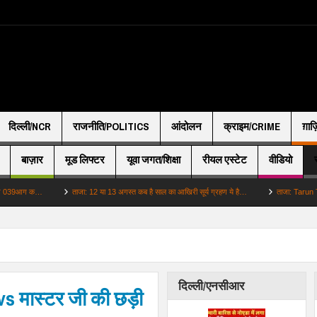
दिल्ली/NCR
राजनीति/POLITICS
आंदोलन
क्राइम/CRIME
ग़ाज
बाज़ार
मूड लिफ्टर
यूवा जगत/शिक्षा
रीयल एस्टेट
वीडियो
ताजा: 12 या 13 अगस्त कब है साल का आखिरी सूर्य ग्रहण ये है…
ताजा: Tarun Tejpal की रिह
दिल्ली/एनसीआर
s मास्टर जी की छड़ी