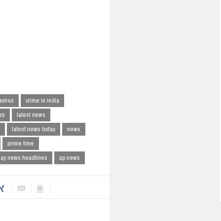
avirus
crime in india
ics
latest news
latest news today
news
prime time
day news headlines
up news