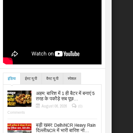
इंडिया
ईस्ट यू.पी
वैस्ट यू.पी
स्पेशल
अहम: बारिश में 1 ही बैटर में बनाएं 5
तरह के पकौड़े सब पूछ…
August 06, 2026
(0)
Comments
बड़ी खबर: DelhiNCR Heavy Rain
दिल्लीNCR में भारी बारिश नो…