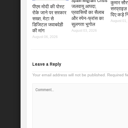
Spain Migrant Crisis
कुमार सौर
जलवायु आपदा,
पीएम मोदी की पोस्ट
सरप्राइज़ 
प्रवासियों का सैलाब
रोके जाने पर सरकार
दिए कड़े नि
और स्पेन-फ्रांस का
सख्त, मेटा से
August 01,
सुलगता भूगोल
डिजिटल जवाबदेही
की मांग
August 03, 2026
August 06, 2026
Leave a Reply
Your email address will not be published.
Required f