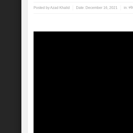
Posted by
Azad Khalid
Date:
December 16, 2021
in:
स्प