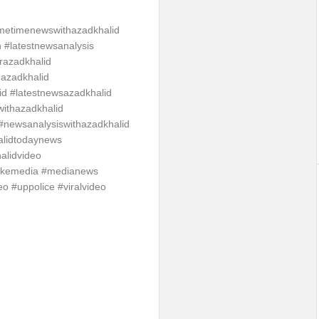
imetimenewswithazadkhalid
h #latestnewsanalysis
razadkhalid
azadkhalid
d #latestnewsazadkhalid
withazadkhalid
#newsanalysiswithazadkhalid
alidtodaynews
alidvideo
fakemedia #medianews
eo #uppolice #viralvideo