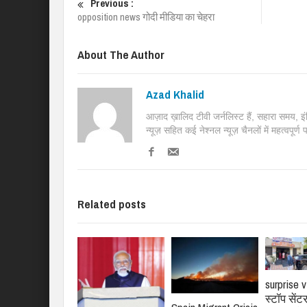
Previous :
opposition news गोदी मीडिया का चेहरा
About The Author
Azad Khalid
आज़ाद ख़ालिद टीवी जर्नलिस्ट हैं, सहारा समय, 
न्यूज़ सहित कई नेश्नल न्यूज़ चैनलों में महत्वपूर्ण
Related posts
surprise v
स्टॉप सें