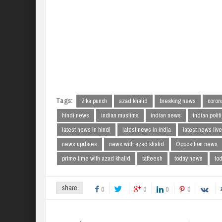
Tags:
2 ka punch
azad khalid
breaking news
coron
hindi news
indian muslims
indian news
indian polit
latest news in hindi
latest news in india
latest news live
news updates
news with azad khalid
Opposition news
prime time with azad khalid
tafteesh
today news
to
share
0
0
0
0