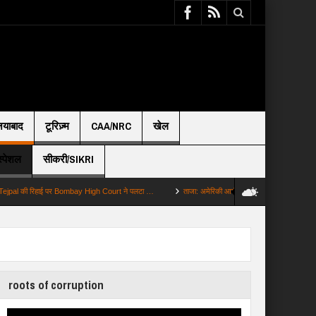
़ियाबाद
टूरिज़्म
CAA/NRC
खेल
स्पेशल
सीकरी/SIKRI
ाई पर Bombay High Court ने पलटा …
ताजा: अमेरिकी आर्मी ने GPS जाम किया और विमान हुआ क्रैश ख
roots of corruption