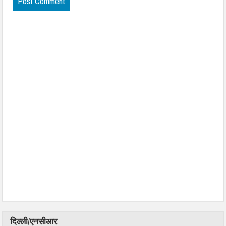
दिल्ली/एनसीआर