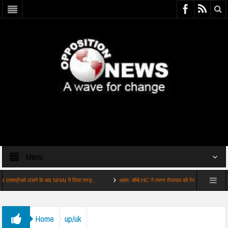
Menu
धंसने के बाद NHAI ने लिया तगड़…
अहम: बॉम्बे HC ने तरुण तेजपाल को रेप केस में दिया दोषी कर…
Home
up/uk