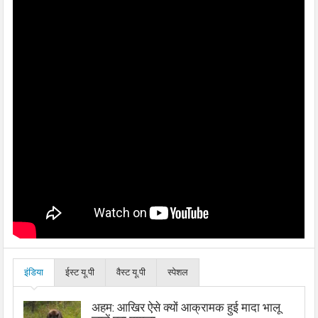
इंडिया
ईस्ट यू.पी
वैस्ट यू.पी
स्पेशल
अहम: आखिर ऐसे क्यों आक्रामक हुई मादा भालू