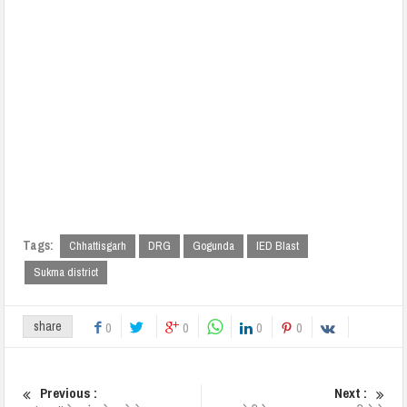
Tags:
Chhattisgarh
DRG
Gogunda
IED Blast
Sukma district
share
0
0
0
0
Previous :
Next :