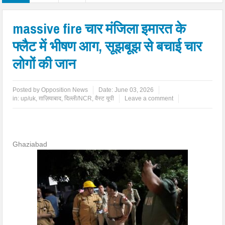
massive fire चार मंजिला इमारत के
फ्लैट में भीषण आग, सूझबूझ से बचाई चार
लोगों की जान
Posted by
Opposition News
Date:
June 03, 2026
in:
up/uk
,
ग़ाज़ियाबाद
,
दिल्ली/NCR
,
वैस्ट यूपी
Leave a comment
Ghaziabad