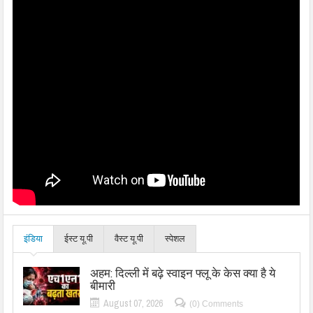
इंडिया
ईस्ट यू.पी
वैस्ट यू.पी
स्पेशल
अहम: दिल्ली में बढ़े स्वाइन फ्लू के केस क्या है ये
बीमारी
August 07, 2026
(0) Comments