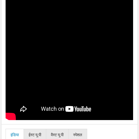
इंडिया
ईस्ट यू.पी
वैस्ट यू.पी
स्पेशल