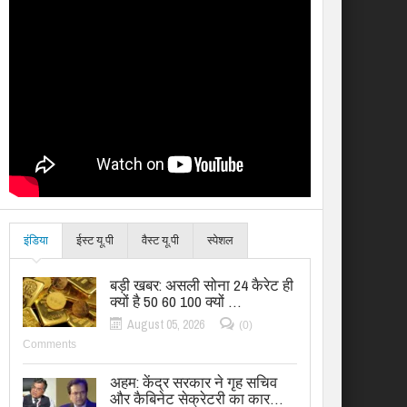
इंडिया
ईस्ट यू.पी
वैस्ट यू.पी
स्पेशल
बड़ी खबर: असली सोना 24 कैरेट ही
क्यों है 50 60 100 क्यों …
August 05, 2026
(0)
Comments
अहम: केंद्र सरकार ने गृह सचिव
और कैबिनेट सेक्रेटरी का कार…