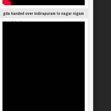
gda handed over indirapuram to nagar nigam
ghaziabad