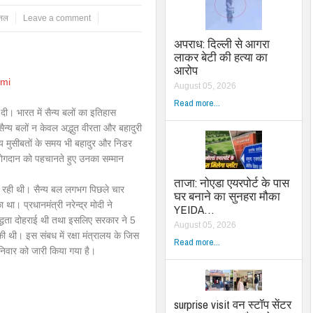
्नल
Leave a comment
अपराध: दिल्ली से आगरा
लाकर बेटी की हत्या का
आरोप
August 05, 2026
Read more...
दी। भारत में सैन्‍य बलों का इतिहास
न्‍य बलों न केवल अद्भुत वीरता और बहादुरी
्‍य मुसीबतों के समय भी बहादुर और निडर
ोगदान को पहचानते हुए उनका सम्‍मान
ताजा: नोएडा एयरपोर्ट के पास
ी जा रही थी। सैन्‍य बल लगभग पिछले चार
घर बनाने का सुनहरा मौका
ा। प्रधानमंत्री नरेन्‍द्र मोदी ने
YEIDA…
िबद्धता दोहराई थी तथा इसलिए सरकार ने 5
August 05, 2026
ी थी। इस संबध में रक्षा मंत्रालय के जिस
Read more...
िवार को जारी किया गया है।
surprise visit वन स्टॉप सेंटर