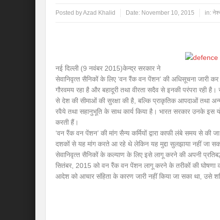
Posted by
Azad Khalid
Date:
November 10, 2015
in:
नेश
नई दिल्ली (9 नवंबर 2015)केन्द्र सरकार ने
सेवानिवृत्‍त सैनिकों के लिए ‘वन रैंक वन पेंशन’ की अधिसूचना जारी कर 
गौरवमय रहा है और बहादूरी तथा वीरता सदैव से इनकी परंपरा रही है। सै
से देश की सीमाओं की सुरक्षा की है, बल्कि प्राकृतिक आपदाओं तथा अन
रवैये तथा सहानुभूति के साथ कार्य किया है। भारत सरकार उनके इस य
करती हैं।
‘वन रैंक वन पेंशन’ की मांग सैन्‍य कर्मियों द्वारा काफी लंबे समय से क
दशकों से यह मांग करते आ रहे थे लेकिन यह मुद्दा सुलझाया नहीं जा सका थ
सेवानिवृत्‍त सैनिकों के कल्‍याण के लिए इसे लागू करने की अपनी प्रत
सितंबर, 2015 को वन रैंक वन पेंशन लागू करने के तरीकों की घोषणा क
आदेश को आचार संहिता के कारण जारी नहीं किया जा सका था, उसे शन