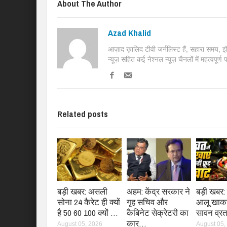
About The Author
Azad Khalid
आज़ाद ख़ालिद टीवी जर्नलिस्ट हैं, सहारा समय, 
न्यूज़ सहित कई नेश्नल न्यूज़ चैनलों में महत्वपूर्ण
Related posts
बड़ी खबर: असली
अहम: केंद्र सरकार ने
बड़ी खबर: 
सोना 24 कैरेट ही क्यों
गृह सचिव और
आलू खाकर
है 50 60 100 क्यों …
कैबिनेट सेक्रेटरी का
सावन व्रत 
कार…
August 05, 2026
August 05,