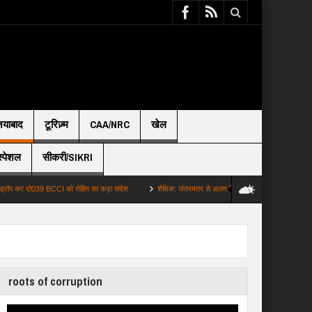
़ियाबाद
टूरिज़्म
CAA/NRC
खेल
स्पेशल
सीकरी/SIKRI
ो039 BCCI को रोहित का कड़ा संदेश
शैक्षिक: जंतरमंतर से अलग कैसे झारखंड का छात्र आंदोलन 8 प्…
roots of corruption