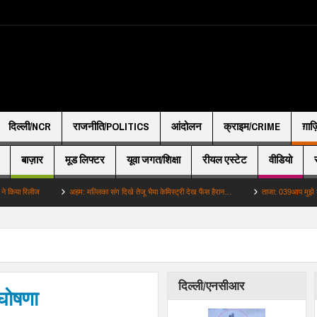
दिल्ली/NCR
राजनीति/POLITICS
आंदोलन
क्राइम/CRIME
ग़ाज
बाज़ार
मूड लिफ्टर
यूवा जगत/शिक्षा
रीयल एस्टेट
वीडियो
िलीज
अहम: मल्लिका संग दिखे तेजू भैया केमिस्ट्री देख फैंस हैरान…
ताजा: 039आप मुझे ड्रॉप कर द
दिल्ली/एनसीआर
 घोषणा