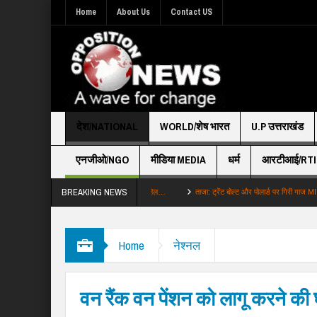
Home
About Us
Contact US
देश/NATIONAL
WORLD/शेष भारत
U.P उत्तराखंड
एनजीओ/NGO
मीडिया MEDIA
धर्म
आरटीआई/RTI
BREAKING NEWS
ोटे लेवल पर शुरू हुआ छात्र प्रोटेस्ट लेकिन हिल…
ताजा: ट्रेंट बोल्ट और पोलार्ड पर गिरी गाज MI ने किया र
Home
नेश्नल
वन रैंक वन पेंशन को लागू करने की