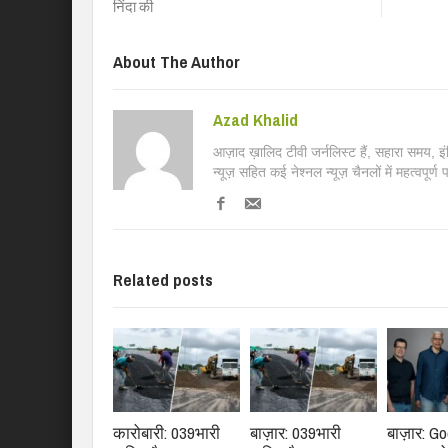
निंदा की
About The Author
Azad Khalid
आज़ाद ख़ालिद टीवी जर्नलिस्ट हैं, सहारा समय, 
न्यूज़ सहित कई नेश्नल न्यूज़ चैनलों में महत्वपूर्ण
Related posts
कारोबारी: 039भारी
बाज़ार: 039भारी
बाज़ार: G