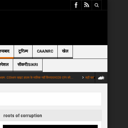
़ियाबाद
टूरिज़्म
CAA/NRC
खेल
स्पेशल
सीकरी/SIKRI
 व्हाइट हाउस के मालिक नहीं किराएदार039 ट्रंप को…
बड़ी खबर: दिल्ली में बारिश बनी आफत कई इलाकों
roots of corruption