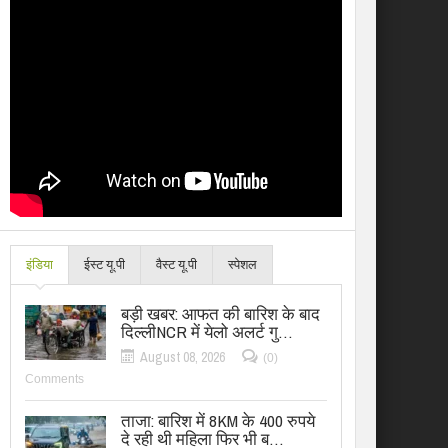
इंडिया
ईस्ट यू.पी
वैस्ट यू.पी
स्पेशल
बड़ी खबर: आफत की बारिश के बाद
दिल्लीNCR में येलो अलर्ट गु…
August 08, 2026
(0)
Comments
ताजा: बारिश में 8KM के 400 रुपये
दे रही थी महिला फिर भी ब…