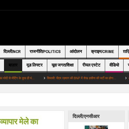
दिल्ली/NCR
राजनीति/POLITICS
आंदोलन
क्राइम/CRIME
ग़ाज
बाज़ार
मूड लिफ्टर
यूवा जगत/शिक्षा
रीयल एस्टेट
वीडियो
ीटिंग के कुछ ही घं…
सियासी: पीएम रहमान की BNP में शेख हसीना की पार्टी का होगा…
अहम: 039आप
दिल्ली/एनसीआर
 व्यापार मेले का