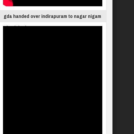
gda handed over indirapuram to nagar nigam
ghaziabad