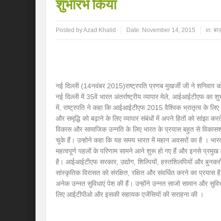
शुभारंभ किया
Posted by
Azad Khalid
Date:
November 14, 2015
in:
बाज
नई दिल्ली (14नवंबर 2015)राष्ट्रपति प्रणब मुखर्जी जी ने शनिवार क
नई दिल्ली में 35वें भारत अंतर्राष्ट्रीय व्यापार मेले, आईआईटीएफ 
में, राष्ट्रपति ने कहा कि आईआईटीएफ 2015 वैश्विक भ्रातृत्व के लिए 
और समृद्धि को बढ़ाने के लिए व्यापार संबंधों में अपने हितों को सांझा कर
विकास और सामाजिक उन्नति के लिए भारत के प्रयास बहुत से विकासशील
चुके हैं। उन्होने कहा कि यह समय भारत में महान अवसरों का है । भारत
महत्वपूर्ण पहलों के परिणाम सामने आने शुरू हो गए हैं और इनसे प्रमुख क्
है। आईआईटीएफ सरकार, उद्योग, शिल्पियों, हस्तशिलपियों और बुनकरो
सांस्कृतिक विरासत को संरक्षित, रक्षित और संवर्धित करने का प्रयास 
अनेक उन्नत सुविधाएं पेश की हैं। उन्होंने उन्नत साजो सामान और सु
लिए आईटीपीओ और इसकी सहायक एजेंसियों की सराहना की ।