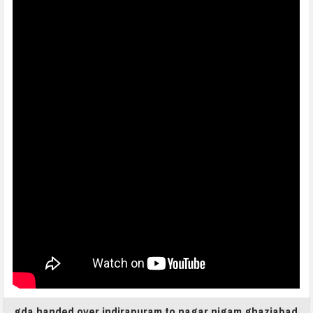
gda handed over indirapuram to nagar nigam ghaziabad