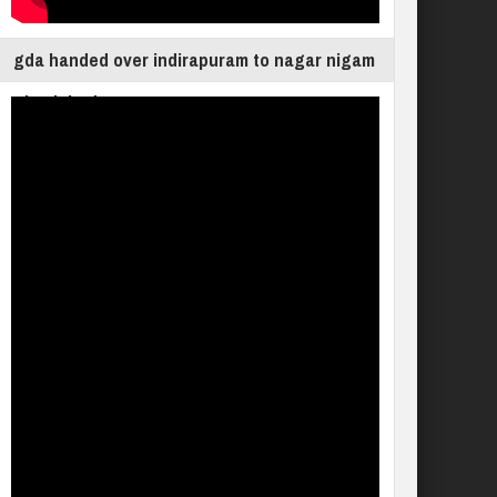
gda handed over indirapuram to nagar nigam
ghaziabad