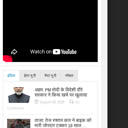
इंडिया
ईस्ट यू.पी
वैस्ट यू.पी
स्पेशल
अहम: PM मोदी के विदेशी दौरे
सरकार ने किया खर्च पर खुलासा
August 06, 2026
(0)
Comments
ताजा: तेज रफ्तार कार ने बाइक को
मारी जोरदार टक्कर 19 साल …