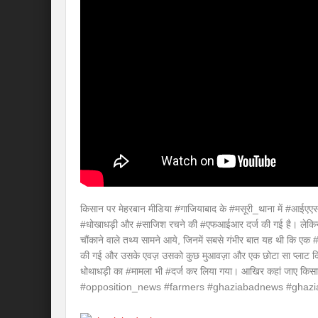
किसान पर मेहरबान मीडिया #गाजियाबाद के #मसूरी_थाना में #आई
#धोखाधड़ी और #साजिश रचने की #एफआईआर दर्ज की गई है। लेकिन
चौंकाने वाले तथ्य सामने आये, जिनमें सबसे गंभीर बात यह थी कि एक
की गई और उसके एवज़ उसको कुछ मुआवज़ा और एक छोटा सा प्लाट 
धोथाधड़ी का #मामला भी #दर्ज कर लिया गया। आखिर कहां जाए 
#opposition_news #farmers #ghaziabadnews #ghazi