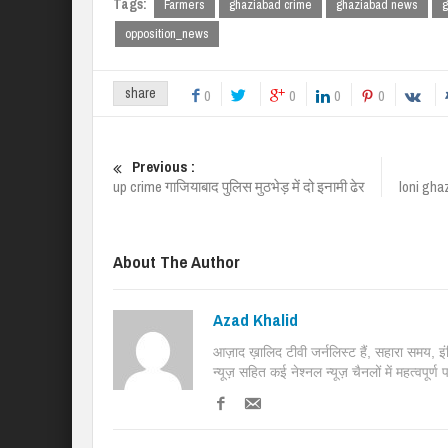
Tags:
Farmers
ghaziabad crime
ghaziabad news
g
opposition_news
share
0
0
0
0
Previous :
up crime गाजियाबाद पुलिस मुठभेड़ में दो इनामी ढेर
loni gha
About The Author
Azad Khalid
आज़ाद ख़ालिद टीवी जर्नलिस्ट हैं, सहारा समय, 
न्यूज़ सहित कई नेश्नल न्यूज़ चैनलों में महत्वपूर्ण