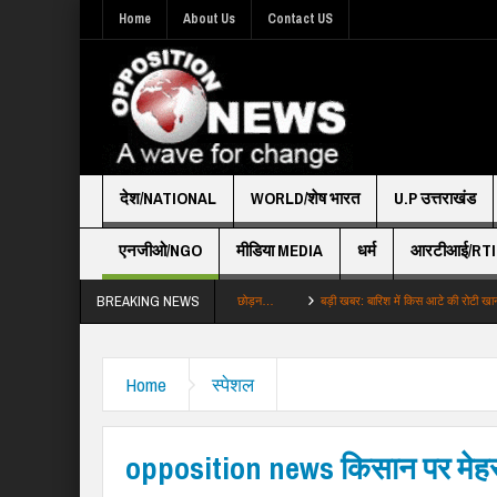
Home
About Us
Contact US
देश/NATIONAL
WORLD/शेष भारत
U.P उत्तराखंड
एनजीओ/NGO
मीडिया MEDIA
धर्म
आरटीआई/RTI
BREAKING NEWS
द में अजान नहीं तो039 शाह से बोले TMC छोड़न…
बड़ी खबर: बारिश में किस आटे की रोटी खानी चाहिए गल
Home
स्पेशल
opposition news किसान पर मेहर