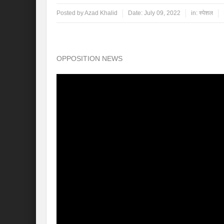
Posted by
Azad Khalid
Date:
July 09, 2022
in:
स्पेशल
OPPOSITION NEWS