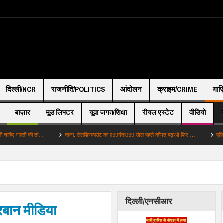
दिल्ली/NCR
राजनीति/POLITICS
आंदोलन
क्राइम/CRIME
ग़ाज
बाज़ार
मूड लिफ्टर
यूवा जगत/शिक्षा
रीयल एस्टेट
वीडियो
ती की तो…
ताजा: सेलडिस्काउंट का 039गंदा039 खेल पहले कीमत बढ़ाओ फिर …
पुलिस: 22 वर्षीय
दिल्ली/एनसीआर
बान मीडिया