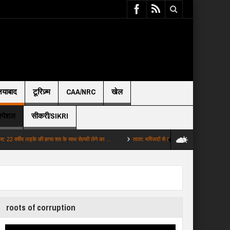
़ियाबाद
टूरिज़्म
CAA/NRC
खेल
स्पेशल
सीकरी/SIKRI
 लड़के की हत्या शव के साथ सेल्फी लेने का …
ताजा: मस्जिदों से लाउडस्पीकर हटाने पर बढ़ा विवाद CM शुभें…
roots of corruption