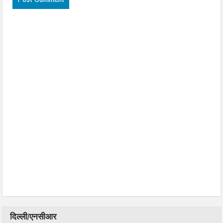
दिल्ली/एनसीआर