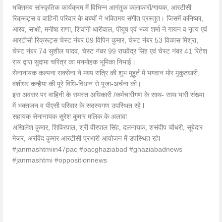
भक्तिमय सांस्कृतिक कार्यक्रम में विभिन्न आगंतुक कलाकारों/गायक, आरटीसी
रिक्रूट्स व वाहिनी परिवार के बच्चों ने भक्तिमय संगीत प्रस्तुत। जिसमें कनिष्का,
आरव, साक्षी, मनीषा राणा, शिवांगी धारीवाल, पीयूष एवं भव्य शर्मा ने गायन व नृत्य एवं
आरटीसी रिक्रूट्स चेस्ट नंबर 09 विपिन कुमार, चेस्ट नंबर 53 विकास मिश्रा,
चेस्ट नंबर 74 सुशील यादव, चेस्ट नंबर 99 राघवेंद्र सिंह एवं चेस्ट नंबर 41 रितेश
राय द्वारा सुदामा चरित्र का मनमोहक भूमिका निभाई।
सेनानायक कल्पना सक्सेना ने मध्य रात्रि की शुभ मुहूर्त में भगवान मोर मुकुटधारी,
वंशीधर कन्हैया की पूरे विधि-विधान से पूजा-अर्चना की।
इस अवसर पर वाहिनी के समस्त अधिकारी /कर्मचारीगण के साथ- साथ भारी संख्या
में भक्तजन व पीएसी परिवार के सदस्यगण उपस्थित रहे l
सहायक सेनानायक सुरेश कुमार मलिक के अलावा
अखिलेश कुमार, शिविरपाल, श्री वीरपाल सिंह, दलनायक, शसंदीप चौधरी, सूबेदार
मेजर, अरविंद कुमार आरटीसी प्रभारी आयोजन में उपस्थित रहेl
#janmashtmiin47pac #pacghaziabad #ghaziabadnews
#janmashtmi #oppositionnews