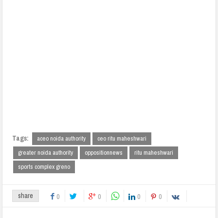
Tags:
aceo noida authority
ceo ritu maheshwari
greater noida authority
oppositionnews
ritu maheshwari
sports complex greno
share
0
0
0
0