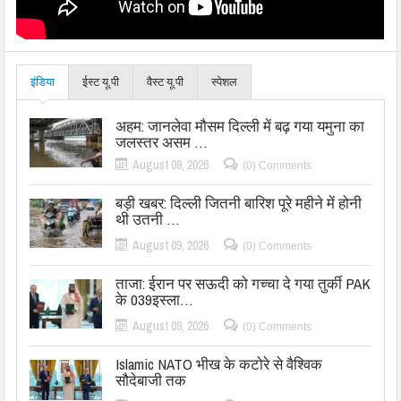
इंडिया
ईस्ट यू.पी
वैस्ट यू.पी
स्पेशल
अहम: जानलेवा मौसम दिल्ली में बढ़ गया यमुना का
जलस्तर असम …
August 09, 2026
(0) Comments
बड़ी खबर: दिल्ली जितनी बारिश पूरे महीने में होनी
थी उतनी …
August 09, 2026
(0) Comments
ताजा: ईरान पर सऊदी को गच्चा दे गया तुर्की PAK
के 039इस्ला…
August 09, 2026
(0) Comments
Islamic NATO भीख के कटोरे से वैश्विक
सौदेबाजी तक