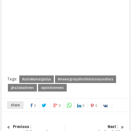
Tags:
#ashokkumargadiya
#mewargroupofinstitutionsvasundhara
ghaziabadnews
oppositionnews
share
0
0
0
0
Previous :
Next :