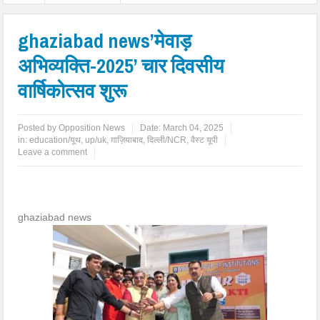
ghaziabad news’मेवाड़
अभिव्यक्ति-2025’ चार दिवसीय
वार्षिकोत्सव शुरू
Posted by
Opposition News
Date:
March 04, 2025
in:
education/यूथ
,
up/uk
,
ग़ाज़ियाबाद
,
दिल्ली/NCR
,
वैस्ट यूपी
Leave a comment
ghaziabad news