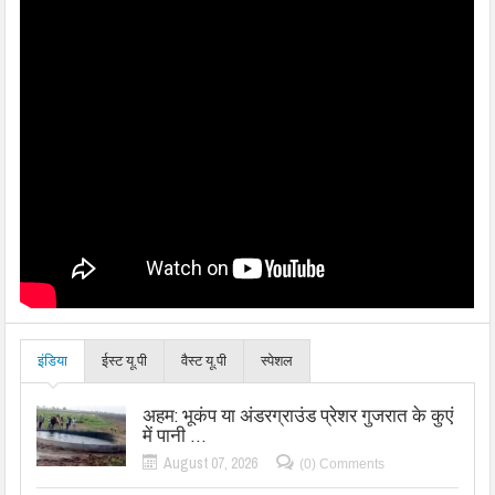
इंडिया
ईस्ट यू.पी
वैस्ट यू.पी
स्पेशल
अहम: भूकंप या अंडरग्राउंड प्रेशर गुजरात के कुएं
में पानी …
August 07, 2026
(0) Comments