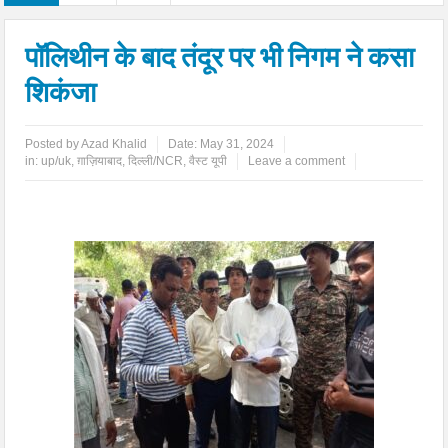
पॉलिथीन के बाद तंदूर पर भी निगम ने कसा
शिकंजा
Posted by
Azad Khalid
Date:
May 31, 2024
in:
up/uk
,
ग़ाज़ियाबाद
,
दिल्ली/NCR
,
वैस्ट यूपी
Leave a comment