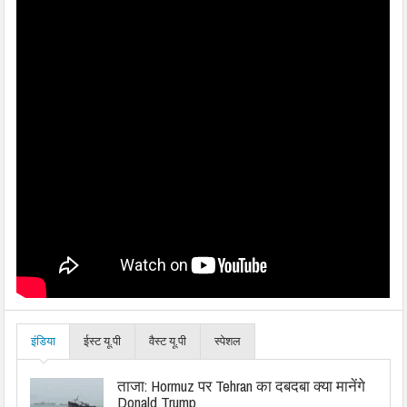
इंडिया
ईस्ट यू.पी
वैस्ट यू.पी
स्पेशल
ताजा: Hormuz पर Tehran का दबदबा क्या मानेंगे
Donald Trump