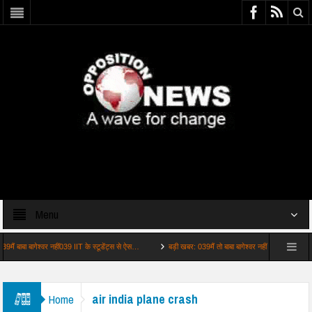
Menu
 बाबा बागेश्वर नहीं039 IIT के स्टूडेंट्स से ऐस…
बड़ी खबर: 039मैं तो बाबा बागेश्वर नहीं हूं039 PM मोदी ने
air india plane crash
Home