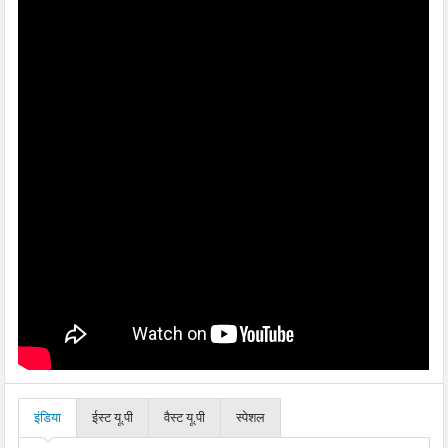
इंडिया
ईस्ट यू.पी
वैस्ट यू.पी
स्पेशल