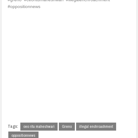
#oppositionnews
Tags:
ceo ritu maheshwari
Greno
illegal enchroachment
oppositionnews