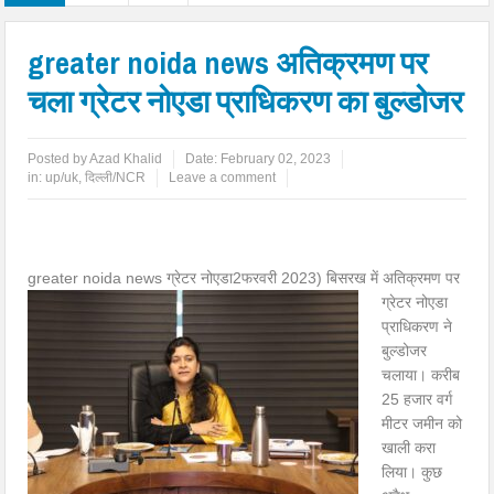
greater noida news अतिक्रमण पर
चला ग्रेटर नोएडा प्राधिकरण का बुल्डोजर
Posted by
Azad Khalid
Date:
February 02, 2023
in:
up/uk
,
दिल्ली/NCR
Leave a comment
greater noida news
ग्रेटर नोएडा2फरवरी 2023) बिसरख में अतिक्रमण पर
ग्रेटर नोएडा
प्राधिकरण ने
बुल्डोजर
चलाया। करीब
25 हजार वर्ग
मीटर जमीन को
खाली करा
लिया। कुछ