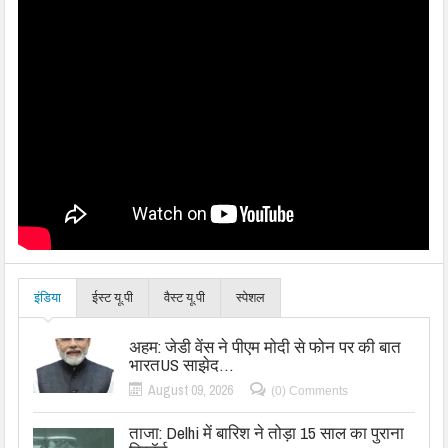
इंडिया
ईस्ट यू.पी
वैस्ट यू.पी
स्पेशल
अहम: जेडी वेंस ने पीएम मोदी से फोन पर की बात
भारतUS साझेद…
August 09, 2026
(0) Comments
ताजा: Delhi में बारिश ने तोड़ा 15 साल का पुराना