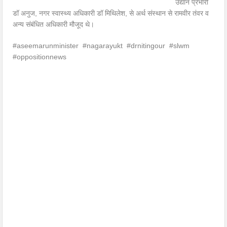
उद्यान प्रभारी
डॉ अनुज, नगर स्वास्थ्य अधिकारी डॉ मिथिलेश, से अर्थ संस्थान से रामवीर तंवर व
अन्य संबंधित अधिकारी मौजूद थे।
#aseemarunminister #nagarayukt #drnitingour #slwm
#oppositionnews