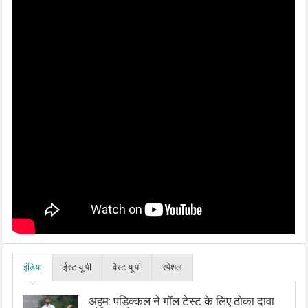
इंडिया
ईस्ट यू.पी
वैस्ट यू.पी
स्पेशल
अहम: पडिक्कल ने गॉल टेस्ट के लिए ठोका दावा