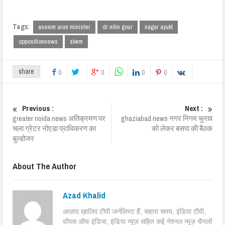
Tags:
aseem arun minister
dr nitin gour
nagar ayukt
oppositionnews
slwm
share
0
0
0
0
Previous :
Next :
greater noida news अतिक्रमण पर
ghaziabad news नगर निगम चुनाव
चला ग्रेटर नोएडा प्राधिकरण का
को लेकर बसपा की बैठक
बुल्डोजर
About The Author
Azad Khalid
आज़ाद ख़ालिद टीवी जर्नलिस्ट हैं, सहारा समय, इंडिया टीवी,
वॉयस ऑफ इंडिया, इंडिया न्यूज़ सहित कई नेश्नल न्यूज़ चैनलों