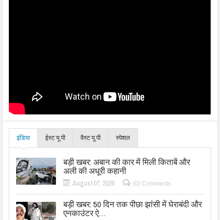
इंडिया
ईस्ट यू.पी
वैस्ट यू.पी
स्पेशल
बड़ी खबर: अबान की कार में मिली किताबें और
अली की अधूरी कहानी
August 07, 2026
(0) Comments
बड़ी खबर: 50 दिन तक पीछा झांसी में घेराबंदी और
एनकाउंटर ऐ…