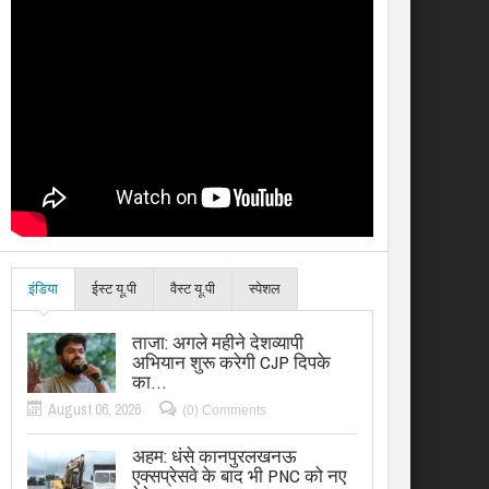
इंडिया
ईस्ट यू.पी
वैस्ट यू.पी
स्पेशल
ताजा: अगले महीने देशव्यापी
अभियान शुरू करेगी CJP दिपके
का…
August 06, 2026
(0) Comments
अहम: धंसे कानपुरलखनऊ
एक्सप्रेसवे के बाद भी PNC को नए