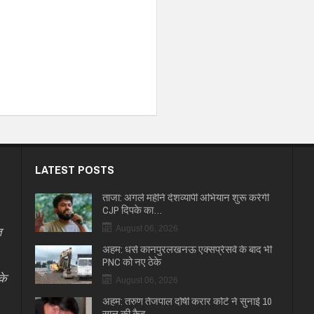
LATEST POSTS
ताजा: अगले महीने देशव्यापी अभियान शुरू करेगी
CJP दिपके का…
त
August 06, 2026
अहम: धंसे कानपुरलखनऊ एक्सप्रेसवे के बाद भी
PNC को नए ठेके
के
August 06, 2026
अहम: तरुण तेजपाल दोषी करार कोर्ट ने सुनाई 10
साल की कैद