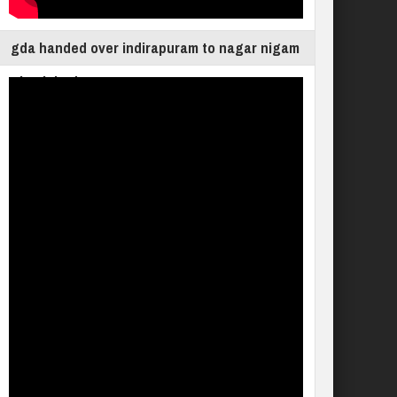
gda handed over indirapuram to nagar nigam
ghaziabad