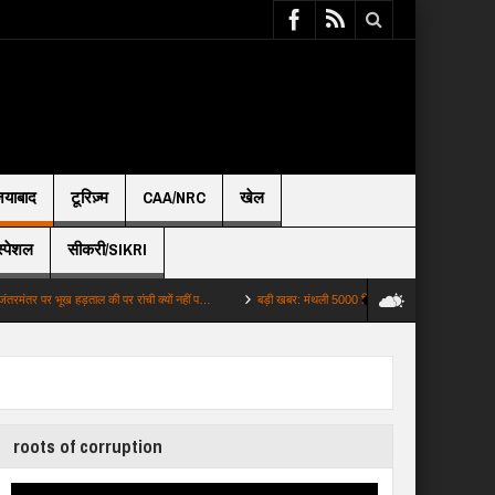
़ियाबाद
टूरिज़्म
CAA/NRC
खेल
स्पेशल
सीकरी/SIKRI
भूख हड़ताल की पर रांची क्यों नहीं प…
बड़ी खबर: मंथली 5000 किसान के बच्चों को दे रही सरकार कैसे…
roots of corruption