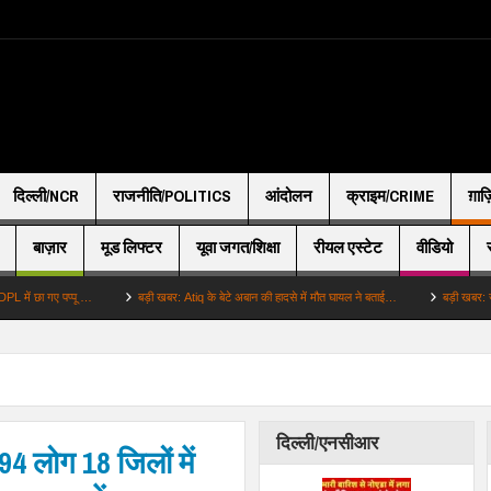
दिल्ली/NCR
राजनीति/POLITICS
आंदोलन
क्राइम/CRIME
ग़ाज
बाज़ार
मूड लिफ्टर
यूवा जगत/शिक्षा
रीयल एस्टेट
वीडियो
ए पप्पू …
बड़ी खबर: Atiq के बेटे अबान की हादसे में मौत घायल ने बताई…
बड़ी खबर: जंतरमंतर पर 
दिल्ली/एनसीआर
 94 लोग 18 जिलों में