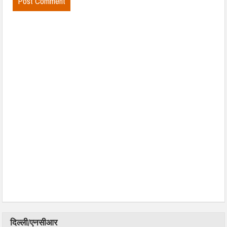
दिल्ली/एनसीआर