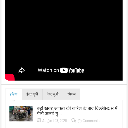
इंडिया
ईस्ट यू.पी
वैस्ट यू.पी
स्पेशल
बड़ी खबर: आफत की बारिश के बाद दिल्लीNCR में
येलो अलर्ट गु…
August 08, 2026
(0) Comments