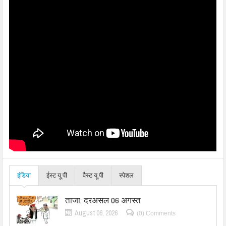
इंडिया
ईस्ट यू.पी
वैस्ट यू.पी
स्पेशल
ताजा: दरअसल 06 अगस्त
August 06, 2026
(0) Comments