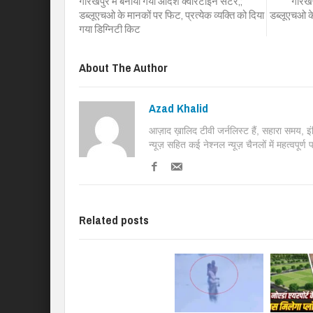
गोरखपुर में बनाया गया आदर्श क्वारैंटाइन सेंटर,;
गोरखपु
डब्लूएचओ के मानकों पर फिट, प्रत्येक व्यक्ति को दिया
डब्लूएचओ के
गया डिग्निटी किट
About The Author
Azad Khalid
आज़ाद ख़ालिद टीवी जर्नलिस्ट हैं, सहारा समय, 
न्यूज़ सहित कई नेश्नल न्यूज़ चैनलों में महत्वपूर्ण
Related posts