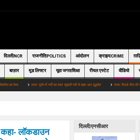
दिल्ली/NCR
राजनीति/POLITICS
आंदोलन
क्राइम/CRIME
ग़ाज
बाज़ार
मूड लिफ्टर
यूवा जगत/शिक्षा
रीयल एस्टेट
वीडियो
ताजा: यूरोप में गर्मी का कहर सूखती नदी से बाहर आए युद्धपोत
ताजा: मिडडे मील की थाली में पानी जै
दिल्ली/एनसीआर
े कहा- लॉकडाउन