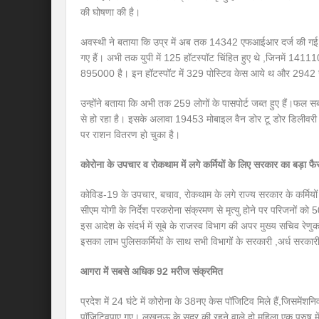
की घोषणा की है।
अवस्थी ने बताया कि उप्र में अब तक 14342 एफआईआर दर्ज की गई है 
गए हैं। अभी तक युपी में 125 हॉटस्पॉट चिंहित हुए थे ,जिनमें 141110
895000 है। इन हॉटस्पॉट में 329 पोस्टिव केस आये थ और 2942 सं
उन्होंने बताया कि अभी तक 259 लोगों के पासपोर्ट जब्त हुए हैं।फ
से हो रहा है। इसके अलावा 19453 मोबाइल वैन डोर टू डोर डिलीवर
पर राशन वितरण हो चुका है।
कोरोना के उपचार व रोकथाम में लगे कर्मियों के लिए सरकार का बड़ा फ
कोविड-19 के उपचार, बचाव, रोकथाम के लगे राज्य सरकार के कर्मियों
सीएम योगी के निर्देश परकरोना संक्रमण से मृत्यु होने पर परिजनों 
इस आदेश के संदर्भ में सूबे के राजस्व विभाग की अपर मुख्य सचिव रेणु
इसका लाभ पुलिसकर्मियों के साथ सभी विभागों के सरकारी ,अर्ध सरका
आगरा में सबसे अधिक 92 मरीज संक्रमित
प्रदेश में 24 घंटे में कोरोना के 38नए केस पॉजिटिव मिले हैं,जिसमें
पॉजिटिवपाए गए। लखनऊ के सदर की रहने वाले दो महिला एक पुरुष में को