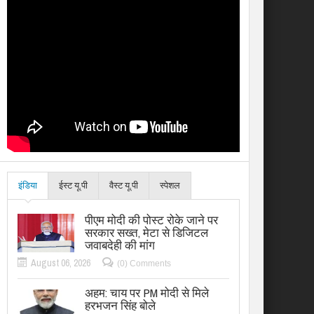
इंडिया
ईस्ट यू.पी
वैस्ट यू.पी
स्पेशल
पीएम मोदी की पोस्ट रोके जाने पर
सरकार सख्त, मेटा से डिजिटल
जवाबदेही की मांग
August 06, 2026
(0) Comments
अहम: चाय पर PM मोदी से मिले
हरभजन सिंह बोले