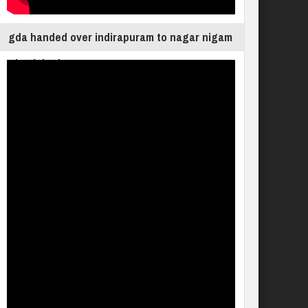
gda handed over indirapuram to nagar nigam
ghaziabad