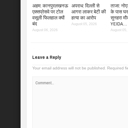
अहम: कानपुरलखनऊ
अपराध: दिल्ली से
ताजा: नोएड
एक्सप्रेसवे पर टोल
आगरा लाकर बेटी की
के पास घर
वसूली फिलहाल क्यों
हत्या का आरोप
सुनहरा मौ
बंद
YEIDA…
August 05, 2026
August 06, 2026
August 05,
Leave a Reply
Your email address will not be published.
Required f