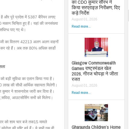
का CDO कुमार सौरभ ने
किया सरप्राइज़ निरीक्षण, दिए
कड़े निर्देश
और पूरे प्रदेश में 5387 बैरियर लगाए
August 01, 2026
 मकान चिन्हित हुए हैं। यहां की जनसंख्या
Read more...
धिग्ध पाए गए थे।
ल सब्जी का वितरण 42213 अलग अलग वाहनों
ी कर रहे हैं। अब तक 80% अधिक कार्डो
Glasgow Commonwealth
ैसला
Games राष्ट्रमंडल खेल
2026, नीरज चोपड़ा ने जीता
रजत
 को बड़ी सुविधा का एलान किया गया है।
को 50 लाख की सीधी आर्थिक सहायता मिलेगी।
August 01, 2026
का कुमार ने शासनादेस जारी कर दिया है।
Read more...
री,सविदा, आउटसोर्सिग सभी को मिलेगा।
शनिवार को शाम चार बजे तक15 मामले
Gharaunda Children’s Home
रोना की पुष्टि हुई हैं। ये सभी एक ही