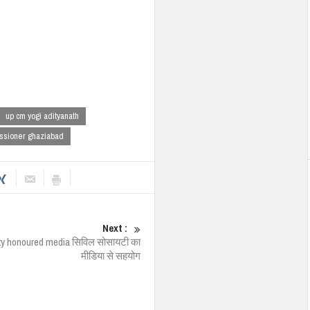
up cm yogi adityanath
issioner ghaziabad
Next :
ety honoured media सिविल सोसायटी का
मीडिया से सहयोग