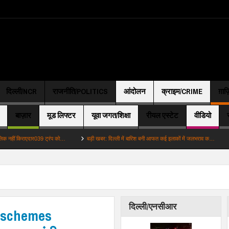
दिल्ली/NCR
राजनीति/POLITICS
आंदोलन
क्राइम/CRIME
ग़ाज
बाज़ार
मूड लिफ्टर
यूवा जगत/शिक्षा
रीयल एस्टेट
वीडियो
ाएदार039 ट्रंप को…
बड़ी खबर: दिल्ली में बारिश बनी आफत कई इलाकों में जलभराव क…
अहम: तला
दिल्ली/एनसीआर
 schemes