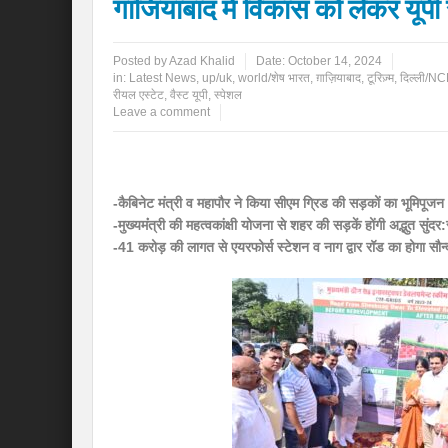
गाजियाबाद में विकास को लेकर यूपी
Posted by
Azad Khalid
Date:
October 14, 2024
in:
Latest News
,
up/uk
,
world/शेष भारत
,
ग़ाज़ियाबाद
,
टूरिज़्म
,
दिल्ली/N
रीयल एस्टेट
,
वैस्ट यूपी
,
स्पेशल
Leave a comment
-कैबिनेट मंत्री व महापौर ने किया सीएम ग्रिड की सड़कों का भूमिपूजन
-मुख्यमंंत्री की महत्वकांक्षी योजना से शहर की सड़कें होंगी अद्भुत सुंदर:
-41 करोड़ की लागत से एयरफोर्स स्टेशन व नाग द्वार रॉड का होगा सौन