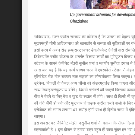
Up government schemes for developmen
Ghaziabad
गाजियाबाद- उत्तर प्रदेश सरकार की कोशिश है कि जनता को बेहतर सुवि
मुख्यमंत्री योगी आदित्यनाथ की खासतौर से जनता की सुविधाओं पर गंभ
इसी क्रम में अर्बन रोड इन्फ्रास्ट्रक्चर डेवलोपमेन्ट ऐजेंसी द्वारा संचा
डिवेलपमेंट स्चीम योजना के अंतर्गत विकास कार्यों का भूमिपूजन विज
स्टेशन के सामने कैबिनेट मंत्री सुनील शर्मा व महापौर सुनीता दयाल ने
खास बात यह है कि यह कार्य प्रथम चरण में एयरफोर्स स्टेशन से मोहन
एलिवेटेड रोड गोल चक्कर तक सड़को का सौन्दर्यकरण किया जाएगा।
ड्रैनेज, बिजली के केबल,अन्य चीजो को अंडरग्राउंड किया जाएगा 
साथ डिवाइडर/फुटपाथ बनेंगे। जिसमे ग्रीनरी की जाएगी जिसका फायदा बुज
बीच मे बैठने के लिए बेंच व फ़ूड के स्टॉल भी होंगे। साथ ही किसी भी
की गति धीमी हो सके और फुटपाथ से सड़क क्रॉस करने वालो के लिए 
प्रोजेक्ट की लागत लगभग 41 करोड़ होगी साथ ही द्वितीय चरण में इंदि
जाएगा।
इस अवसर पर कैबिनेट मंत्री दसुनील शर्मा ने बताया कि सीएम ग्रि
महत्वकांक्षी है । इस होजन से हमारा शहर बहुत ही साफ सुंदर हर भर