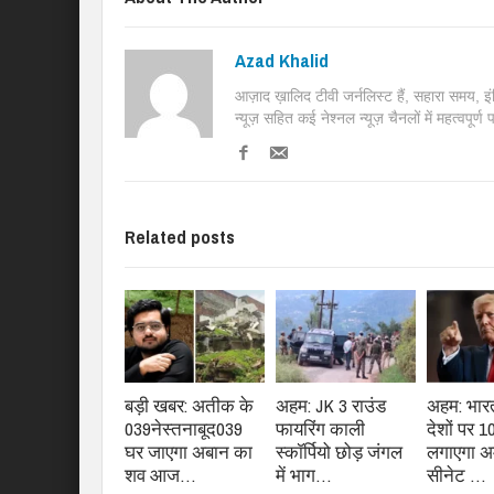
Azad Khalid
आज़ाद ख़ालिद टीवी जर्नलिस्ट हैं, सहारा समय, 
न्यूज़ सहित कई नेश्नल न्यूज़ चैनलों में महत्वपूर्ण
Related posts
बड़ी खबर: अतीक के
अहम: JK 3 राउंड
अहम: भार
039नेस्तनाबूद039
फायरिंग काली
देशों पर 1
घर जाएगा अबान का
स्कॉर्पियो छोड़ जंगल
लगाएगा अ
शव आज…
में भाग…
सीनेट …