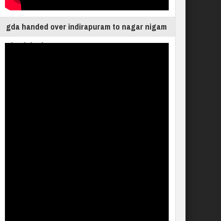
gda handed over indirapuram to nagar nigam
ghaziabad