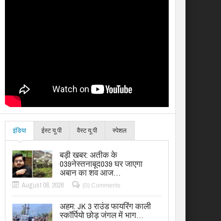
इंडिया
ईस्ट यू.पी
वैस्ट यू.पी
स्पेशल
बड़ी खबर: अतीक के
039नेस्तनाबूद039 घर जाएगा
अबान का शव आज…
August 08, 2026
(0) Comments
अहम: JK 3 राउंड फायरिंग काली
स्कॉर्पियो छोड़ जंगल में भाग…