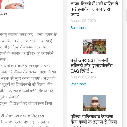
ताजा: दिल्ली में भारी बारिश से
कई इलाके जलमग्न 9 से
t in
ज्याद…
August 08, 2026
Read more...
धाएं उपलब्ध कराई जाएं। उत्तर प्रदेश के
ीरता के नतीजे लगातार सामने आ रहे हैं।
लित सीएम ग्रिड रोड इन्फ्रास्ट्रक्चर
य दशमी के अवसर पर रविवार को एयरफोर्स
बड़ी खबर: GST बिजली
 किया।
सब्सिडी और ईप्रोक्योरमेंट
 नगर चौक व करहेड़ा नाग द्वार रोड से
CAG रिपोर्ट…
 सड़को को मॉडल रोड बनाया जाएगा जिसमे
August 07, 2026
और सड़क को सुंदर बनाया जाएगा। सड़क के
Read more...
ुर्गों एवं दिव्यांगजनो को मिलेगा, बीच
 क्रोसिंग पर सड़क ऊची बनेगी जिससे गाड़ी
सुविधा मिल सके।
रापुरम की सड़कों पर सौन्दर्यकरण किया
पुलिस: गाजियाबाद रेपहत्या
ड की योजना का शहर के लिए बहुत
केस बच्ची के इलाज से किया
ा और आदर्श दिखाई देगा। इन सड़कों का