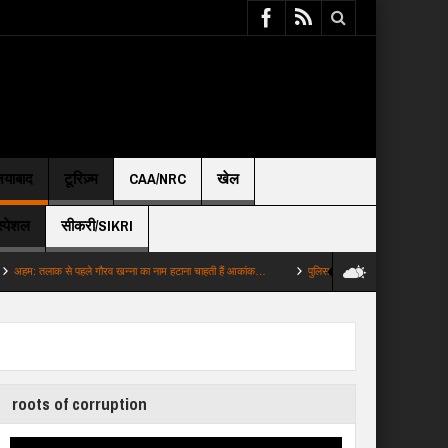
़ियाबाद
टूरिज़्म
CAA/NRC
खेल
स्पेशल
सीकरी/SIKRI
क से पहले गौरव खन्ना का नाम हटाना चाहती हैं आकांक…
पुलिस: नाले के पानी में केले धोने का सच गाजियाब
roots of corruption