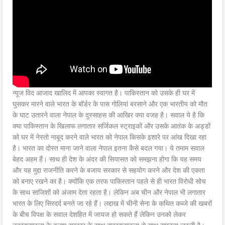
न्यूज विद आजाद खालिद में आपका स्वागत है। पाकिस्तान को उसके ही घर में
घुसकर मारने वाले भारत के बॉर्डर के पास गोलियां बरसाने और एक भारतीय को मौत
के घाट उतारने वाला नेपाल के दुस्साहस की आखिर क्या वजह है। सवाल ये है कि
क्या पाकिस्तान के खिलाफ लगातार सर्जिकल स्ट्राइकों और उसके आतंक के अड्डों
को घर में नेस्तो नाबूद करने वाले भारत को नेपाल किसके इशारे पर आंख दिखा रहा
है। भारत का दोस्त माना जाने वाला नेपाल इतना कैसे बदल गया। ये तमाम सवाल
बेहद अहम हैं। साथ ही देश के अंदर की सियासत को समझना होगा कि यह समय
और यह मुद्दा राजनीति करने के बजाय सरकार से सहयोग करने और देश की एकता
को बनाए रखने का है। क्योंकि एक तरफ पाकिस्तान पहले से ही भारत विरोधी सोच
के साथ साजिशों को अंजाम देता रहता है। लेकिन अब चीन और नेपाल भी लगातार
भारत के लिए सिरदर्द बनते जा रहे हैं। लद्दाख में चीनी सेना के कथित कब्जे की खबरों
के बीच विपक्ष के सवाल देशहित में जायज हो सकते हैं लेकिन उनको लेकर