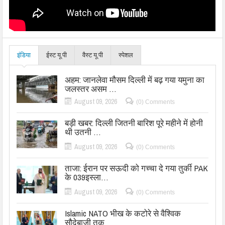
इंडिया
ईस्ट यू.पी
वैस्ट यू.पी
स्पेशल
अहम: जानलेवा मौसम दिल्ली में बढ़ गया यमुना का
जलस्तर असम …
August 09, 2026
(0) Comments
बड़ी खबर: दिल्ली जितनी बारिश पूरे महीने में होनी
थी उतनी …
August 09, 2026
(0) Comments
ताजा: ईरान पर सऊदी को गच्चा दे गया तुर्की PAK
के 039इस्ला…
August 09, 2026
(0) Comments
Islamic NATO भीख के कटोरे से वैश्विक
सौदेबाजी तक