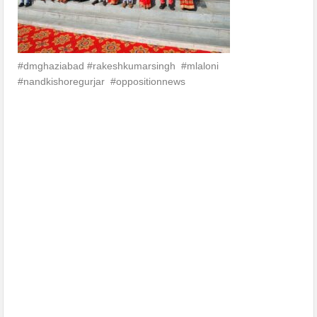
#dmghaziabad #rakeshkumarsingh #mlaloni
#nandkishoregurjar #oppositionnews