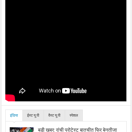
इंडिया
ईस्ट यू.पी
वैस्ट यू.पी
स्पेशल
बड़ी खबर: रांची प्रोटेस्ट बातचीत फिर बेनतीजा