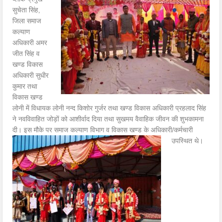
सुचेता सिंह,
जिला समाज
कल्याण
अधिकारी अमर
जीत सिंह व
खण्ड विकास
अधिकारी सुधीर
कुमार तथा
विकास खण्ड
लोनी में विधायक लोनी नन्द किशोर गुर्जर तथा खण्ड विकास अधिकारी प्रहलाद सिंह
ने नवविवाहित जोड़ों को आशीर्वाद दिया तथा सुखमय वैवाहिक जीवन की शुभकामना
दी। इस मौके पर समाज कल्याण विभाग व विकास खण्ड के अधिकारी/कर्मचारी
उपस्थित थे।