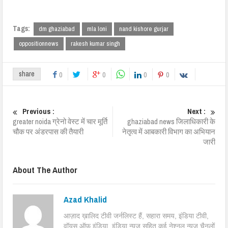
Tags:
dm ghaziabad
mla loni
nand kishore gurjar
oppositionnews
rakesh kumar singh
share
0
0
0
0
Previous :
Next :
greater noida ग्रेनो वेस्ट में चार मूर्ति
ghaziabad news जिलाधिकारी के
चौक पर अंडरपास की तैयारी
नेतृत्व में आबकारी विभाग का अभियान
जारी
About The Author
Azad Khalid
आज़ाद ख़ालिद टीवी जर्नलिस्ट हैं, सहारा समय, इंडिया टीवी,
वॉयस ऑफ इंडिया, इंडिया न्यूज़ सहित कई नेश्नल न्यूज़ चैनलों