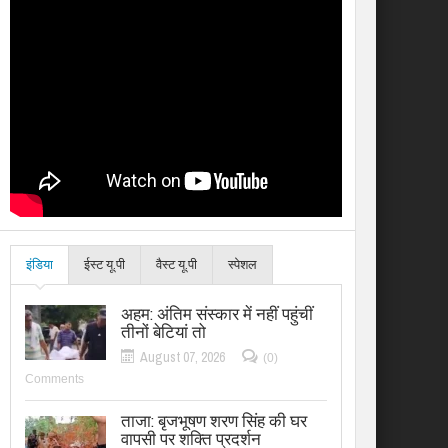
इंडिया
ईस्ट यू.पी
वैस्ट यू.पी
स्पेशल
अहम: अंतिम संस्कार में नहीं पहुंचीं
तीनों बेटियां तो
August 07, 2026
(0)
Comments
ताजा: बृजभूषण शरण सिंह की घर
वापसी पर शक्ति प्रदर्शन