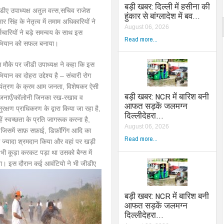
बड़ी खबर: दिल्ली में हसीना की
डीए उपाध्यक्ष अतुल वत्स,सचिव राजेश
हुंकार से बांग्लादेश में बव…
ार सिंह के नेतृत्व में तमाम अधिकारियों ने
August 06, 2026
्मचारियों ने बड़े समन्वय के साथ इस
Read more...
ियान को सफल बनाया।
 मौके पर जीडी उपाध्यक्ष ने कहा कि इस
ियान का दोहरा उद्देश्य है – संचारी रोग
यंत्रण के क्रम आम जनता, विशेषकर ऐसी
बड़ी खबर: NCR में बारिश बनी
जनाएँ/कॉलोनी जिनका रख-रखाव व
आफत सड़कें जलमग्न
ुरक्षण प्राधिकरण के द्वारा किया जा रहा है,
दिल्लीदेहरा…
्हें स्वच्छता के प्रति जागरूक करना है,
August 06, 2026
 जिसमें साफ़ सफ़ाई, डिफ़ॉगिंग आदि का
Read more...
से ज्यादा श्रमदान किया और वहां पर खड़ी
ी कूड़ा करकट पड़ा था उसको बैग्स में
या।
इस दौरान कई आवंटियो ने भी जीडीए
बड़ी खबर: NCR में बारिश बनी
आफत सड़कें जलमग्न
दिल्लीदेहरा…