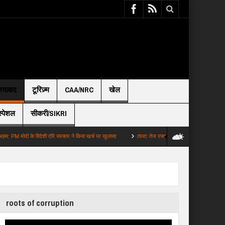
़ियाबाद
टूरिज़्म
CAA/NRC
खेल
स्पेशल
सीकरी/SIKRI
विदेशी दौरे सरकार ने किया खर्च पर खुलासा
ताजा: तेज रफ्तार कार ने बाइक को मारी जोरदार टक्कर 19 सा
roots of corruption