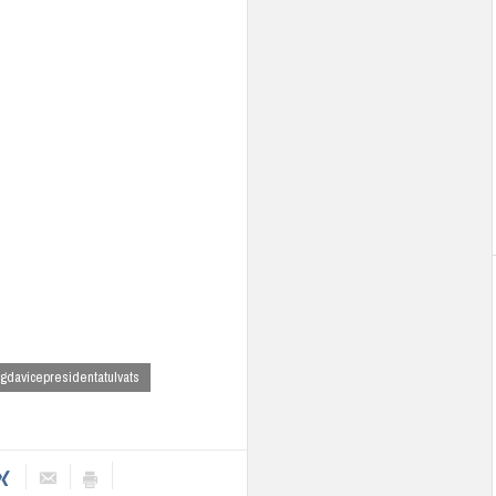
davicepresidentatulvats