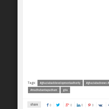
Tags:
#ghaziabaddevelopmentauthority
#ghaziabadnews #g
#madhubanbapudham
gda
share
0
0
0
0