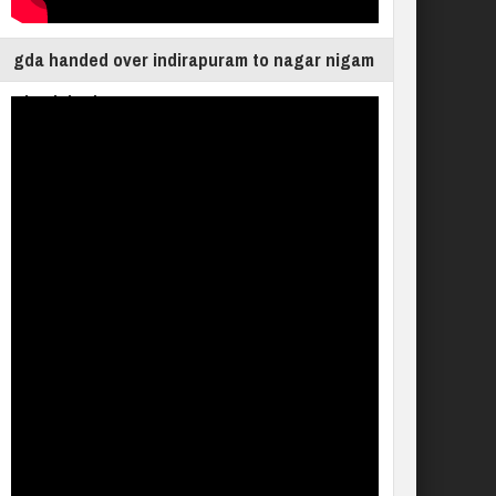
gda handed over indirapuram to nagar nigam
ghaziabad