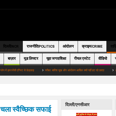
दिल्ली/NCR
राजनीति/POLITICS
आंदोलन
क्राइम/CRIME
ग़ाज
बाज़ार
मूड लिफ्टर
यूवा जगत/शिक्षा
रीयल एस्टेट
वीडियो
ी एग्जिट से छेड़छाड़
परीक्षा: बारिश भूख और आंदोलन आखिर क्यों नहीं हट रहे छात्र
अहम: PM मोदी के 
दिल्ली/एनसीआर
 चला स्वैच्छिक सफाई