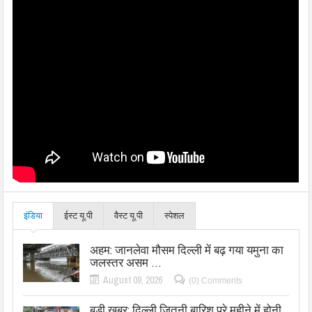
इंडिया
ईस्ट यू.पी
वैस्ट यू.पी
स्पेशल
अहम: जानलेवा मौसम दिल्ली में बढ़ गया यमुना का
जलस्तर असम …
August 09, 2026
(0) Comments
बड़ी खबर: दिल्ली जितनी बारिश पूरे महीने में होनी