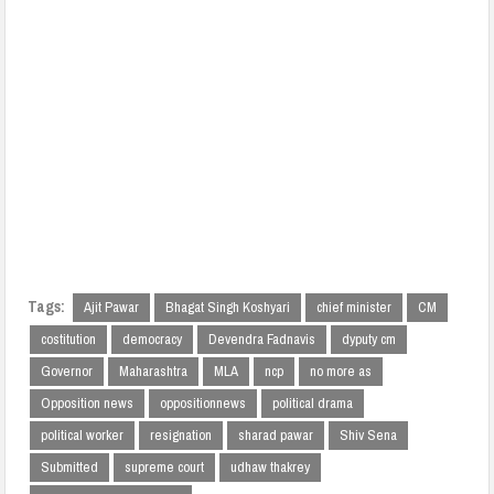
Tags:
Ajit Pawar
Bhagat Singh Koshyari
chief minister
CM
costitution
democracy
Devendra Fadnavis
dyputy cm
Governor
Maharashtra
MLA
ncp
no more as
Opposition news
oppositionnews
political drama
political worker
resignation
sharad pawar
Shiv Sena
Submitted
supreme court
udhaw thakrey