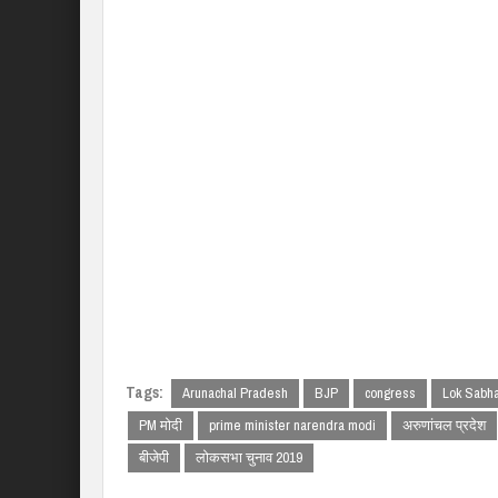
Tags:
Arunachal Pradesh
BJP
congress
Lok Sabha
PM मोदी
prime minister narendra modi
अरुणांचल प्रदेश
बीजेपी
लोकसभा चुनाव 2019