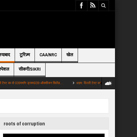
़ियाबाद
टूरिज़्म
CAA/NRC
खेल
स्पेशल
सीकरी/SIKRI
 वो 039स्मॉग ड्रामा039 ऑक्सीजन सिलेंड…
अहम: दिल्ली टेस्ट का वो 039स्मॉग ड्रामा039 ऑक्सीजन सिलें
roots of corruption