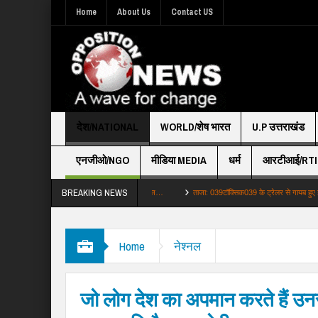
Home
About Us
Contact US
देश/NATIONAL
WORLD/शेष भारत
U.P उत्तराखंड
एनजीओ/NGO
मीडिया MEDIA
धर्म
आरटीआई/RTI
BREAKING NEWS
रोटेस्ट दूसरे दौर की बातचीत भी बेनतीजा MLA ज…
ताजा: 039टॉक्सिक039 के ट्रेलर से गायब हुए इंटीमेट सी
Home
नेश्नल
जो लोग देश का अपमान करते हैं उनस