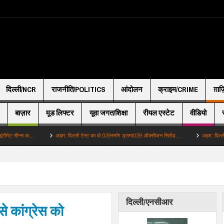
दिल्ली/NCR
राजनीति/POLITICS
आंदोलन
क्राइम/CRIME
ग़ाज
बाज़ार
मूड लिफ्टर
यूवा जगत/शिक्षा
रीयल एस्टेट
वीडियो
न्स क…
अहम: दिल्ली टेस्ट का वो 039स्मॉग ड्रामा039 ऑक्सीजन सिलेंड…
अहम: दिल्ली टेस्ट का
दिल्ली/एनसीआर
े कांग्रेस को