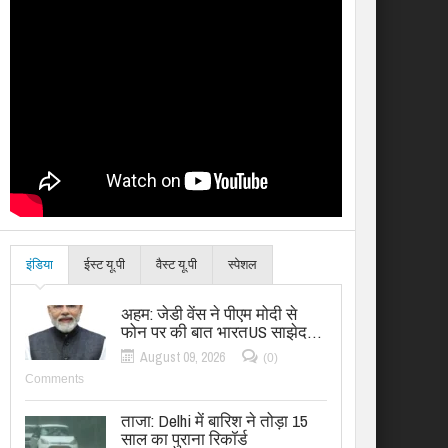
इंडिया
ईस्ट यू.पी
वैस्ट यू.पी
स्पेशल
अहम: जेडी वेंस ने पीएम मोदी से
फोन पर की बात भारतUS साझेद…
August 09, 2026
(0)
Comments
ताजा: Delhi में बारिश ने तोड़ा 15
साल का पुराना रिकॉर्ड