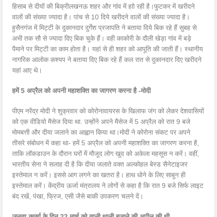
हिसाब से दीयों की बिक्रीलखनऊ शहर और गांव में हाो रही है।फुटकर में खरीदने
वालों की संख्या ज्यादा है। पांच से 10 दिये खरीदने वालों की संख्या ज्यादा है।
हुसैनगंज में मिट्टी के दुकानदार दुर्गेश प्रजापति ने बताया दिये बिक रहे हैं सुबह से
अभी तक सौ से ज्यादा दिए बिक चुके हैं। वही काकोरी के दौली खेड़ा गांव में बड़े
पैमाने पर मिट्टी का काम होता है। यहां से ही शहर को आपूति की जाती हैं। स्थानीय
नागरिक आलोक कश्यप ने बताया दिए बिक रहे हैं कल रात से दुकानदार दिए खरीदने
यहां आए थे।
हमें 5 अप्रैल को अपनी महाशक्ति का जागरण करना है -मोदी
पीएम नरेंद्र मोदी ने शुक्रवार को कोरोनावायरस के खिलाफ जंग को लेकर देशवासियों
को एक वीडियो मैसेज दिया था. उन्होंने अपने मैसेज में 5 अप्रैल को रात 9 बजे
मोमबत्ती और दीया जलाने का आह्वान किया था।मोदी ने कोरोना संकट पर अपने
तीसरे संबोधन में कहा था- हमें 5 अप्रैल को अपनी महाशक्ति का जागरण करना है,
ताकि लॉकडाउन के दौरान घरों में मौजूद लोग खुद को अकेला महसूस न करें। वहीं,
भारतीय सेना ने सलाह दी है कि दीया जलाते वक्त अल्कोहल बेस्ड सैनेटाइजर
इस्तेमाल न करें। इससे आग लगने का खतरा है। हाथ धोने के लिए साबुन ही
इस्तेमाल करें। केंद्रीय ऊर्जा मंत्रालय ने लोगों से कहा है कि रात 9 बजे सिर्फ लाइट
बंद रखें, पंखा, फ्रिज, एसी जैसे बाकी उपकरण चलने दें।
जनता-कर्फ्यू के दिन 22 मार्च को ताली थाली बजाने की अपील की थी