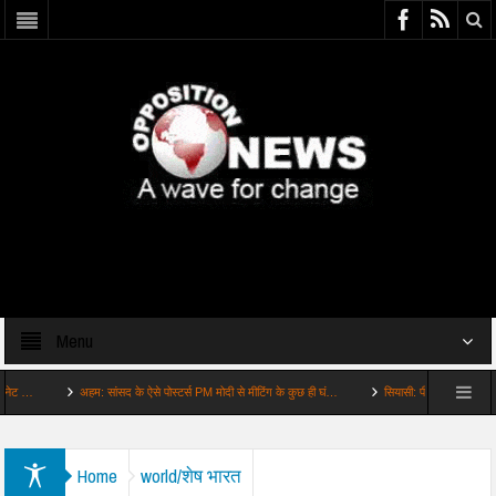
Menu
अहम: सांसद के ऐसे पोस्टर्स PM मोदी से मीटिंग के कुछ ही घं…
सियासी: पीएम रहमान की BNP में शेख
Home
world/शेष भारत