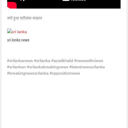
क्यों हुआ श्रीलंका बदहाल
sri lanka news
#srilankanews #srilanka #azadkhalid #newswithviews
#srilankan #srilankabreakingnews #latestnewssrilanka
#breakingnewssrilanka #oppositionnews