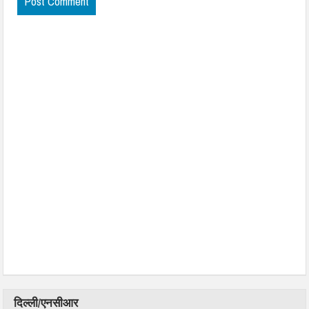
दिल्ली/एनसीआर