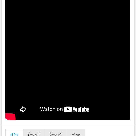
इंडिया
ईस्ट यू.पी
वैस्ट यू.पी
स्पेशल