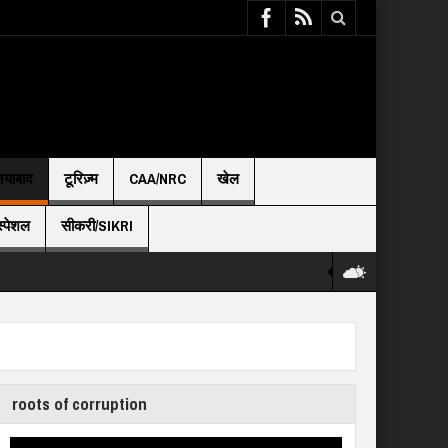
़ियाबाद
टूरिज़्म
CAA/NRC
खेल
स्पेशल
सीकरी/SIKRI
roots of corruption