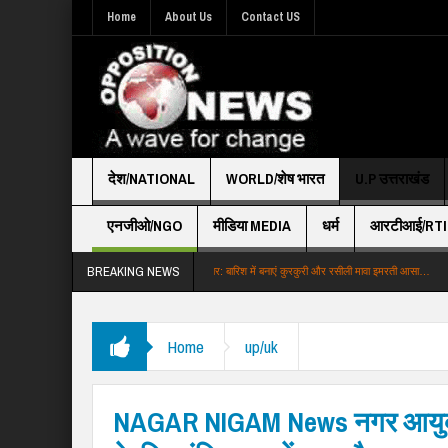
Home
About Us
Contact US
देश/NATIONAL
WORLD/शेष भारत
U.P उत्तराखंड
एनजीओ/NGO
मीडिया MEDIA
धर्म
आरटीआई/RTI
BREAKING NEWS
सिर्फ रिसर्च पेपर से …
बड़ी खबर: बारिश में बनाएं कुरकुरी और रसीली मावा इमरती आसा…
शैक्षिक: स
Home
up/uk
NAGAR NIGAM News नगर आयुक्