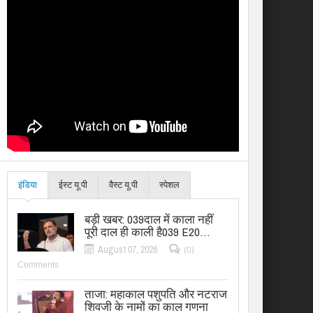
इंडिया
ईस्ट यू.पी
वैस्ट यू.पी
स्पेशल
बड़ी खबर: 039दाल में काला नहीं
पूरी दाल ही काली है039 E20…
August 07, 2026
(0)
Comments
ताजा: महाकाल पशुपति और नटराज
शिवजी के नामों का काल गणना