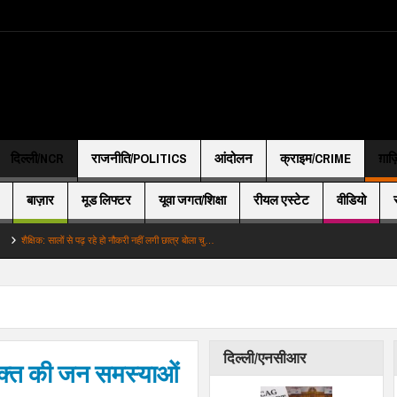
दिल्ली/NCR
राजनीति/POLITICS
आंदोलन
क्राइम/CRIME
ग़ाज
बाज़ार
मूड लिफ्टर
यूवा जगत/शिक्षा
रीयल एस्टेट
वीडियो
ालों से पढ़ रहे हो नौकरी नहीं लगी छात्र बोला चु…
दिल्ली/एनसीआर
त की जन समस्याओं