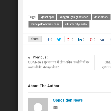
Tags:
#janchopal
#nagarnigamghaziabad
#nandipark
muncipalcommissioner
vikramadityamalik
share
0
0
0
0
Previous :
GDA News मुरादनगर में तीन अवैध कालोनियों पर
Ghaz
चला जीडीए का बुलडोजर
प्रधान
About The Author
Opposition News