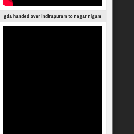
gda handed over indirapuram to nagar nigam
ghaziabad