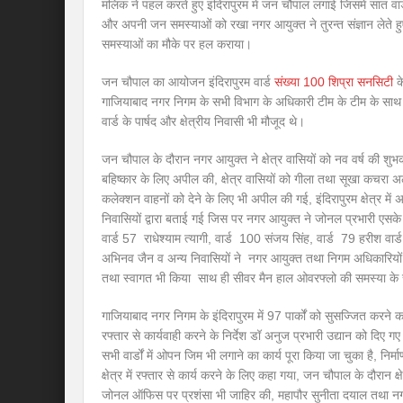
मलिक ने पहल करते हुए इंदिरापुरम में जन चौपाल लगाई जिसमें सात वार्
और अपनी जन समस्याओं को रखा नगर आयुक्त ने तुरन्त संज्ञान लेते 
समस्याओं का मौके पर हल कराया।
जन चौपाल का आयोजन इंदिरापुरम वार्ड
संख्या 100 शिप्रा सनसिटी
के
गाजियाबाद नगर निगम के सभी विभाग के अधिकारी टीम के टीम के साथ मौजूद
वार्ड के पार्षद और क्षेत्रीय निवासी भी मौजूद थे।
जन चौपाल के दौरान नगर आयुक्त ने क्षेत्र वासियों को नव वर्ष की शुभका
बहिष्कार के लिए अपील की, क्षेत्र वासियों को गीला तथा सूखा कचरा
कलेक्शन वाहनों को देने के लिए भी अपील की गई, इंदिरापुरम क्षेत्र में
निवासियों द्वारा बताई गई जिस पर नगर आयुक्त ने जोनल प्रभारी एसके
वार्ड 57 राधेश्याम त्यागी, वार्ड 100 संजय सिंह, वार्ड 79 हरीश वा
अभिनव जैन व अन्य निवासियों ने नगर आयुक्त तथा निगम अधिकारियों क
तथा स्वागत भी किया साथ ही सीवर मैन हाल ओवरफ्लो की समस्या के 
गाजियाबाद नगर निगम के इंदिरापुरम में 97 पार्कों को सुसज्जित करने का
रफ्तार से कार्यवाही करने के निर्देश डॉ अनुज प्रभारी उद्यान को दिए
सभी वार्डों में ओपन जिम भी लगाने का कार्य पूरा किया जा चुका है, नि
क्षेत्र में रफ्तार से कार्य करने के लिए कहा गया, जन चौपाल के दौरान क्षे
जोनल ऑफिस पर प्रशंसा भी जाहिर की, महापौर सुनीता दयाल तथा नगर