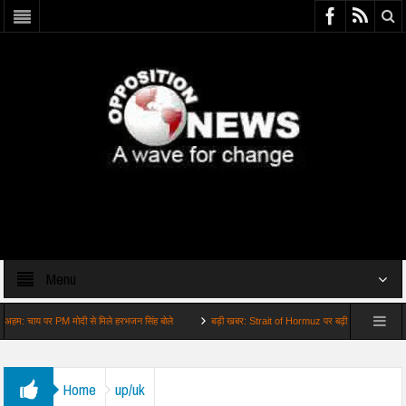
Menu
य पर PM मोदी से मिले हरभजन सिंह बोले
बड़ी खबर: Strait of Hormuz पर बढ़ी हलचल ट्रंप बोले
Home
up/uk