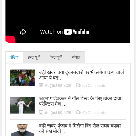
इंडिया
ईस्ट यू.पी
वैस्ट यू.पी
स्पेशल
बड़ी खबर: क्या दुकानदारों पर भी लगेगा UPI चार्ज
आया ये बड…
August 08, 2026
(0) Comments
अहम: पडिक्कल ने गॉल टेस्ट के लिए ठोका दावा
प्रैक्टिस मैच …
August 08, 2026
(0) Comments
बड़ी खबर: पंजाब में मिलेगा बिग रोल राघव चड्ढा
की PM मोदी …