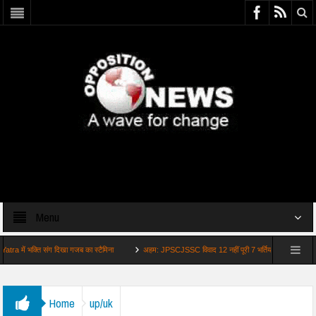
Menu
क्ति संग दिखा गजब का स्टैमिना
अहम: JPSCJSSC विवाद 12 नहीं पूरी 7 भर्तियां निशाने पर
बड़
Home
up/uk