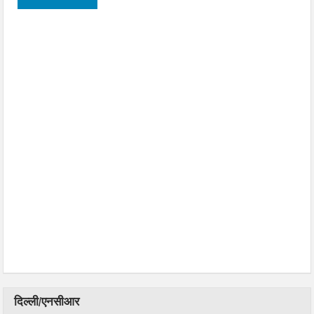
दिल्ली/एनसीआर