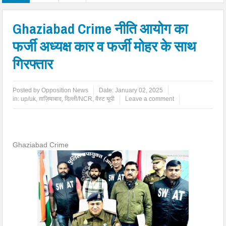
Ghaziabad Crime नीति आयोग का
फर्जी अध्यक्ष कार व फर्जी मोहर के साथ
गिरफ्तार
Posted by
Opposition News
Date:
January 02, 2025
in:
up/uk
,
ग़ाज़ियाबाद
,
दिल्ली/NCR
,
वैस्ट यूपी
Leave a comment
Ghaziabad Crime