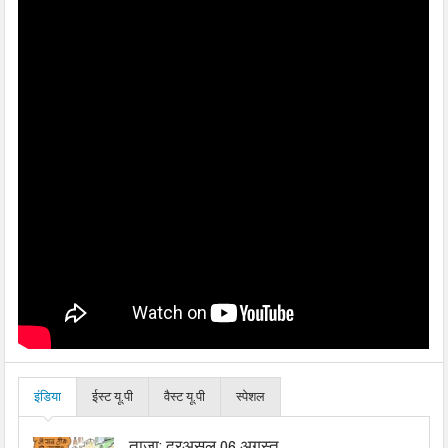
इंडिया
ईस्ट यू.पी
वैस्ट यू.पी
स्पेशल
ताजा: दरअसल 06 अगस्त