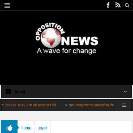
Menu
it of Hormuz पर बढ़ी हलचल ट्रंप बोले
अहम: कानपुरलखनऊ एक्सप्रेसवे पर टोल वसूली फिलहाल क्यों बंद
Home
up/uk