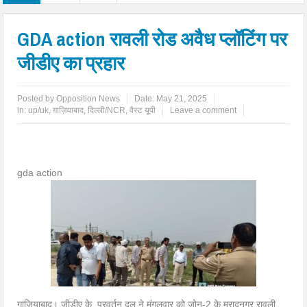
GDA action रावली रोड अवैध प्लॉटिंग पर
जीडीए का प्रहार
Posted by
Opposition News
Date:
May 21, 2025
in:
up/uk
,
ग़ाज़ियाबाद
,
दिल्ली/NCR
,
वैस्ट यूपी
Leave a comment
gda action
गाजियाबाद। जीडीए के प्रवर्तन दल ने मंगलवार को जोन-2 के मुरादनगर रावली