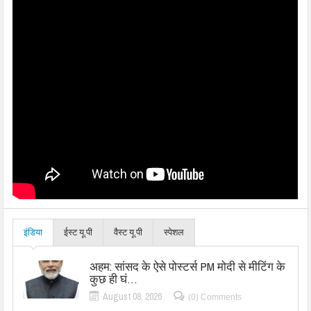
इंडिया
ईस्ट यू.पी
वैस्ट यू.पी
स्पेशल
अहम: सांसद के ऐसे पोस्टर्स PM मोदी से मीटिंग के
कुछ ही घं…
August 08, 2026
(0) Comments