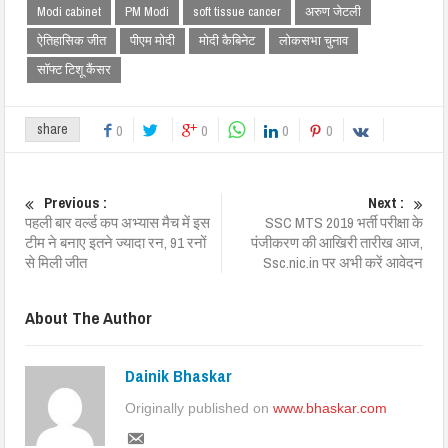
Modi cabinet
PM Modi
soft tissue cancer
अरुण जेटली
ऐतिहासिक जीत
पीएम मोदी
मोदी कैबिनेट
लोकसभा चुनाव
सॉफ्ट टिशू कैंसर
share
0
0
0
0
Previous :
Next :
पहली बार वर्ल्ड कप अभ्यास मैच में इस
SSC MTS 2019 भर्ती परीक्षा के
टीम ने बनाए इतने ज्यादा रन, 91 रनों
पंजीकरण की आखिरी तारीख आज,
से मिली जीत
Ssc.nic.in पर अभी करें आवेदन
About The Author
Dainik Bhaskar
Originally published on
www.bhaskar.com