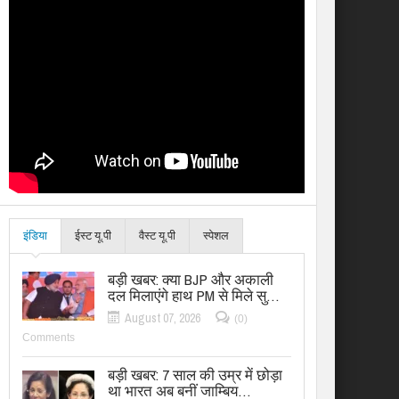
इंडिया
ईस्ट यू.पी
वैस्ट यू.पी
स्पेशल
बड़ी खबर: क्या BJP और अकाली
दल मिलाएंगे हाथ PM से मिले सु…
August 07, 2026
(0)
Comments
बड़ी खबर: 7 साल की उम्र में छोड़ा
था भारत अब बनीं जाम्बिय…