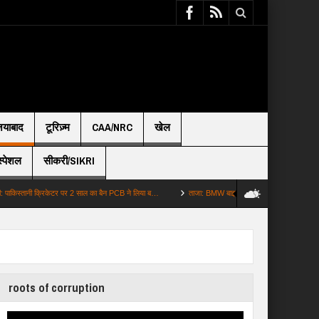
़ियाबाद
टूरिज़्म
CAA/NRC
खेल
स्पेशल
सीकरी/SIKRI
्तानी क्रिकेटर पर 2 साल का बैन PCB ने लिया ब…
ताजा: BMW बाइक से पहुंचा राइडर फाउंडर ने कहा भाई 
roots of corruption