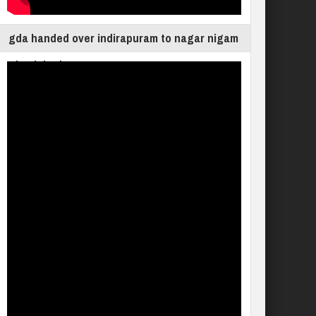
gda handed over indirapuram to nagar nigam
ghaziabad