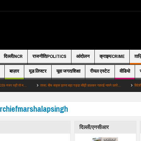
दिल्ली/NCR
राजनीति/POLITICS
आंदोलन
क्राइम/CRIME
ग़ाज
बाज़ार
मूड लिफ्टर
यूवा जगत/शिक्षा
रीयल एस्टेट
वीडियो
र पड़ी तो म…
ताजा: बीच सड़क इतना बड़ा गड्ढा सीढ़ी डालकर गहराई नापने उतरे…
विदेशी: पाकिस
irchiefmarshalapsingh
दिल्ली/एनसीआर