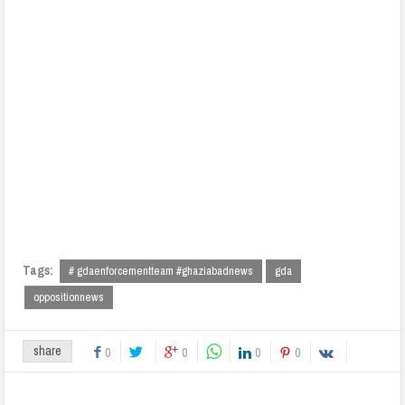
Tags:
# gdaenforcementteam #ghaziabadnews
gda
oppositionnews
share
0
0
0
0