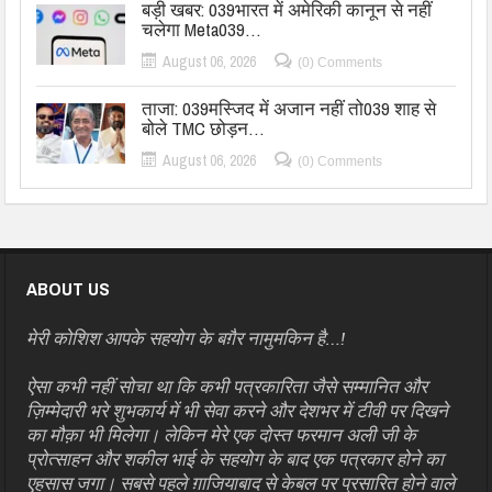
बड़ी खबर: 039भारत में अमेरिकी कानून से नहीं
चलेगा Meta039…
August 06, 2026
(0) Comments
ताजा: 039मस्जिद में अजान नहीं तो039 शाह से
बोले TMC छोड़न…
August 06, 2026
(0) Comments
ABOUT US
मेरी कोशिश आपके सहयोग के बग़ैर नामुमकिन है…!
ऐसा कभी नहीं सोचा था कि कभी पत्रकारिता जैसे सम्मानित और
ज़िम्मेदारी भरे शुभकार्य में भी सेवा करने और देशभर में टीवी पर दिखने
का मौक़ा भी मिलेगा। लेकिन मेरे एक दोस्त फरमान अली जी के
प्रोत्साहन और शकील भाई के सहयोग के बाद एक पत्रकार होने का
एहसास जगा। सबसे पहले ग़ाजियाबाद से केबल पर प्रसारित होने वाले