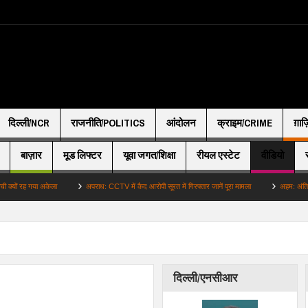
दिल्ली/NCR
राजनीति/POLITICS
आंदोलन
क्राइम/CRIME
ग़ाज
बाज़ार
मूड लिफ्टर
यूवा जगत/शिक्षा
रीयल एस्टेट
वीडियो
 गया अकेला
अपराध: CCTV में कैद आरोपी सूरत में गिरफ्तार जानें पूरा मामला
अहम: अंतिम संस्कार में नह
दिल्ली/एनसीआर