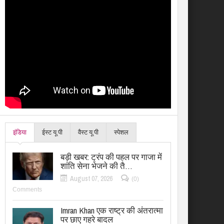
इंडिया
ईस्ट यू.पी
वैस्ट यू.पी
स्पेशल
बड़ी खबर: ट्रंप की पहल पर गाजा में
शांति सेना भेजने की तै…
August 07, 2026
(0)
Comments
Imran Khan एक राष्ट्र की अंतरात्मा
पर छाए गहरे बादल