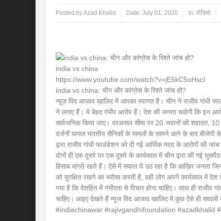
Posted by
Azad Khalid
Date:
July 01, 2020
in:
वीडियो
india vs china
https://www.youtube.com/watch?v=jE5kC5oHscI
india vs china: चीन और कांग्रेस के रिश्ते जांच हो?
न्यूज़ विद आज़ाद ख़ालिद में आपका स्वागत है। चीन ने राजीव गांधी फाउ
ने लगाए हैं। ये बेहद गंभीर आरोप हैं। देश की जनता चाहेगी कि इन आरो
सार्वजनिक किया जाए। दरअसल सीमा पर 20 जवानों की शहादत, 10 सैनि
दर्जनों घायल भारतीय सैनिकों के मामलों के सामने आने के बाद बीजेपी के
द्वारा राजीव गांधी फाउंडेशन को दी गई आर्थिक मदद के आरोपों की जा
दोनों ही एक दूसरे पर एक दूसरे के कार्यकाल में चीन द्वारा की गई घु
हिसाब मांगते रहते हैं। ऐसे में सवाल ये उठ रहा है कि आख़िर जनता जि
को सुरक्षित रखने का भरोसा करती है, वही लोग अपने कार्यकाल में देश
गया है कि देशहित में गंभीरता से विचार होना चाहिए। साथ ही राजीव गा
चाहिए। आइए देखते हैं न्यूज विद आजाद खालिद में कुछ ऐसे ही सवा
#indiachinawar #rajivgandhifoundation #azadkhalid 