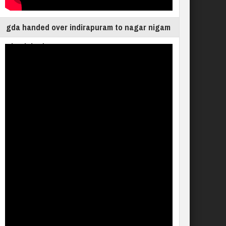
gda handed over indirapuram to nagar nigam
ghaziabad