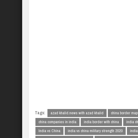
Tags:
azad khalid.news with azad khalid
china border map
china companies in india
india border with china
india c
India vs China
india vs china military strength 2020
india