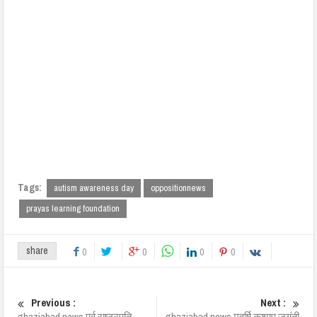
Tags:
autism awareness day
oppositionnews
prayas learning foundation
share
0
0
0
0
Previous :
Next :
ghaziabad news पूर्व राष्ट्रपति
ghaziabad news महर्षि कश्यप जयंती