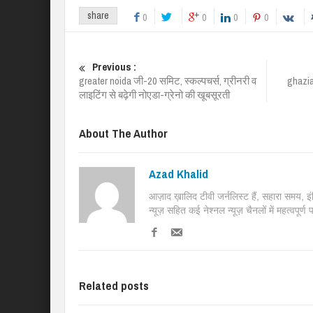
share
0
0
0
0
Previous :
greater noida जी-20 समिट, स्कल्पचर्स, ग्रीनरी व
ghazia
लाइटिंग से बढ़ेगी नोएडा-ग्रेनो की खूबसूरती
About The Author
Azad Khalid
आज़ाद ख़ालिद टीवी जर्नलिस्ट हैं, सहारा समय, 
न्यूज़ सहित कई नेश्नल न्यूज़ चैनलों में महत्वपूर्ण
Related posts