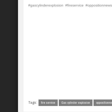
#gascylinderexplosion #fireservice #oppositionnews
Tags:
fire service
Gas cylinder explosion
oppositionn