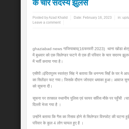
के चार सदस्य झुलसे
Posted by
Azad Khalid
Date:
February 16, 2023
in:
up/
Leave a comment
ghaziabad news गाजियाबाद(16फरवरी 2023) थाना खोडा क्षेत्रान्त
में बुधवार को एक सिलेण्डर फटने से एक ही परिवार के चार सदस्य झुलस 
में भर्ती कराया गया है।
एसीपी।इंदिरापुरम स्वतंत्र सिंह ने बताया कि धनन्ज्य सिहँ के घर 
का सिलेंडर फट गया। जिसके दौरान जोरदार धमाका हुआ। आवाज सुनक
को सूचना दी।
सूचना पर तत्काल स्थानीय पुलिस एवं फायर सर्विस मौके पर पहुँची ।
दिल्ली भेजा गया है ।
उन्होंने बताया कि गैस का रिसाव होने से सिलेण्डर विस्फोट की घटना हु
परिवार के कुल 4 लोग घायल हुए है ।