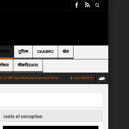
़ियाबाद
टूरिज़्म
CAA/NRC
खेल
स्पेशल
सीकरी/SIKRI
य लड़के की हत्या शव के साथ सेल्फी लेने का …
ताजा: मस्जिदों से लाउडस्पीकर हटाने पर बढ़ा विवाद CM शुभें…
roots of corruption