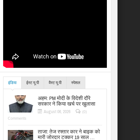
इंडिया
ईस्ट यू.पी
वैस्ट यू.पी
स्पेशल
अहम: PM मोदी के विदेशी दौरे
सरकार ने किया खर्च पर खुलासा
August 06, 2026
(0)
Comments
ताजा: तेज रफ्तार कार ने बाइक को
मारी जोरदार टक्कर 19 साल …