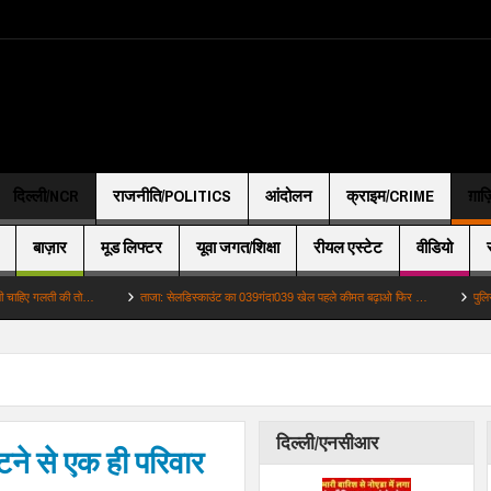
दिल्ली/NCR
राजनीति/POLITICS
आंदोलन
क्राइम/CRIME
ग़ाज
बाज़ार
मूड लिफ्टर
यूवा जगत/शिक्षा
रीयल एस्टेट
वीडियो
लती की तो…
ताजा: सेलडिस्काउंट का 039गंदा039 खेल पहले कीमत बढ़ाओ फिर …
पुलिस: 22 वर्षी
दिल्ली/एनसीआर
े से एक ही परिवार