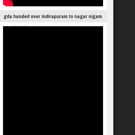
gda handed over indirapuram to nagar nigam
ghaziabad